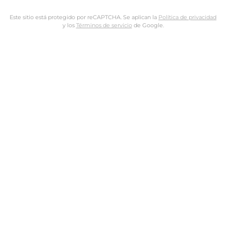
Este sitio está protegido por reCAPTCHA. Se aplican la
Política de privacidad
y los
Términos de servicio
de Google.
Nombre de usuario o dirección de email
Dirección de email
Contraseña
Tus datos personales se utilizarán para procesar tu