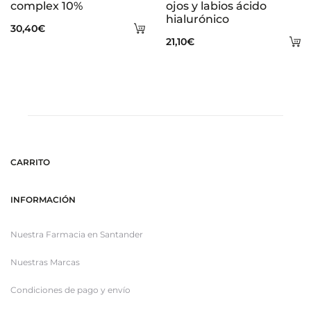
complex 10%
ojos y labios ácido
hialurónico
Añadir
30,40
€
A
21,10
€
al
al
carrito
ca
CARRITO
INFORMACIÓN
Nuestra Farmacia en Santander
Nuestras Marcas
Condiciones de pago y envío