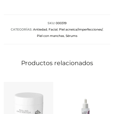
o
r
a
SKU:
000319
CATEGORÍAS:
Antiedad
,
Facial
,
Piel acneica/imperfecciones/
,
c
Piel con manchas
,
Sérums
i
o
n
Productos relacionados
e
s