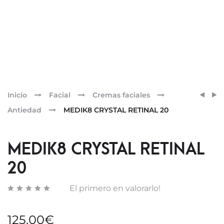
Pr
EUPIL
MEDI
Inicio
Facial
Cremas faciales
CRYS
nav
Antiedad
MEDIK8 CRYSTAL RETINAL 20
RETIN
CERA
EYE
MEDIK8 CRYSTAL RETINAL
3
20
El primero en valorarlo!
125,00
€