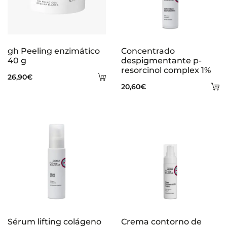
gh Peeling enzimático
Concentrado
40 g
despigmentante p-
resorcinol complex 1%
Añadir
26,90
€
A
20,60
€
al
al
carrito
ca
Sérum lifting colágeno
Crema contorno de