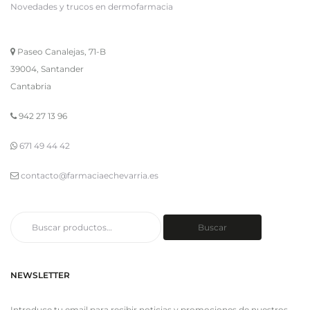
Novedades y trucos en dermofarmacia
Paseo Canalejas, 71-B
39004, Santander
Cantabria
942 27 13 96
671 49 44 42
contacto@farmaciaechevarria.es
Buscar
Buscar
por:
NEWSLETTER
Introduce tu email para recibir noticias y promociones de nuestros