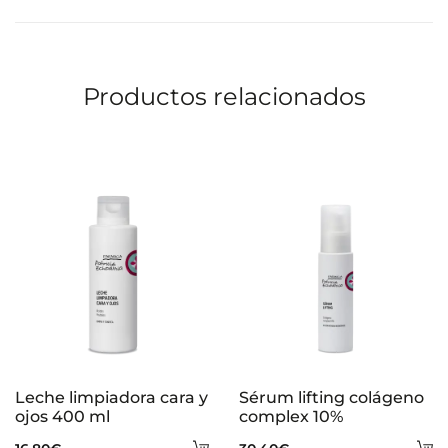
carrito
ca
Productos relacionados
Leche limpiadora cara y
Sérum lifting colágeno
ojos 400 ml
complex 10%
Añadir
A