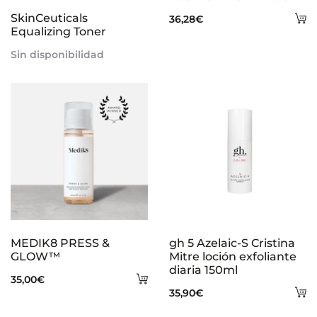
más
A
SkinCeuticals
36,28
€
Equalizing Toner
al
Sin disponibilidad
ca
MEDIK8 PRESS &
gh 5 Azelaic-S Cristina
GLOW™
Mitre loción exfoliante
diaria 150ml
Añadir
35,00
€
A
35,90
€
al
al