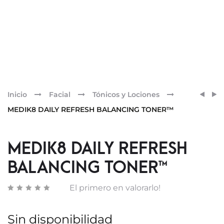
Pr
MEDI
MEDI
Inicio
Facial
Tónicos y Lociones
CLARI
PORE
nav
MEDIK8 DAILY REFRESH BALANCING TONER™
FOAM
CLEA
GEL™
INTEN
MEDIK8 DAILY REFRESH
BALANCING TONER™
El primero en valorarlo!
Sin disponibilidad