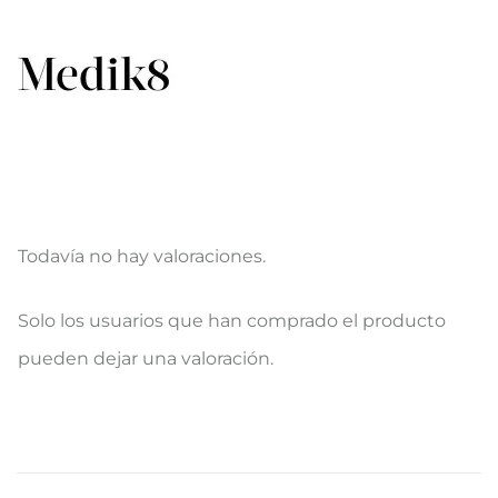
Todavía no hay valoraciones.
V
Solo los usuarios que han comprado el producto
a
pueden dejar una valoración.
l
o
r