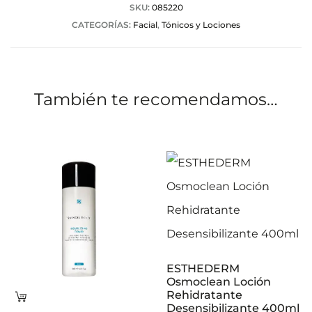
a
SKU:
085220
CATEGORÍAS:
Facial
,
Tónicos y Lociones
c
i
o
También te recomendamos…
n
e
s
ESTHEDERM
Osmoclean Loción
Rehidratante
Leer
Desensibilizante 400ml