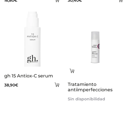
16,80
€
30,40
€
al
al
carrito
ca
Leer
gh 15 Antiox-C serum
más
Añadir
Tratamiento
38,90
€
antiimperfecciones
al
Sin disponibilidad
carrito