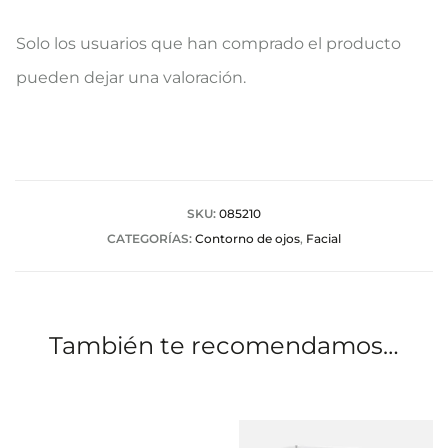
V
Solo los usuarios que han comprado el producto
a
pueden dejar una valoración.
l
o
r
a
SKU:
085210
CATEGORÍAS:
Contorno de ojos
,
Facial
c
i
o
También te recomendamos…
n
e
s