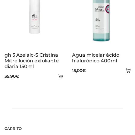
gh 5 Azelaic-S Cristina
Agua micelar ácido
Mitre loción exfoliante
hialurónico 400ml
diaria 150ml
A
15,00
€
Añadir
35,90
€
al
al
ca
carrito
CARRITO