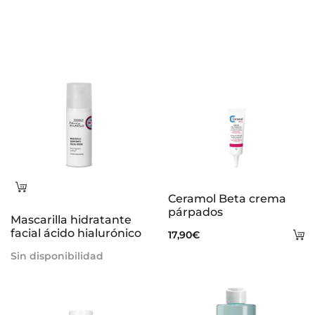
Leer
Ceramol Beta crema
más
párpados
Mascarilla hidratante
facial ácido hialurónico
A
17,90
€
al
Sin disponibilidad
ca