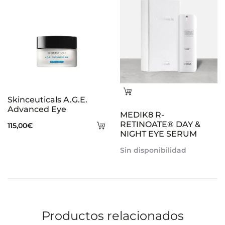
Leer
Skinceuticals A.G.E.
más
Advanced Eye
MEDIK8 R-
Añadir
RETINOATE® DAY &
115,00
€
NIGHT EYE SERUM
al
Sin disponibilidad
carrito
Productos relacionados