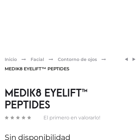
Pr
HELI
IRALT
Inicio
Facial
Contorno de ojos
360
CHAM
nav
MEDIK8 EYELIFT™ PEPTIDES
AK
DS
FLUID
200
50ML
ML
MEDIK8 EYELIFT™
PEPTIDES
El primero en valorarlo!
Sin disponibilidad