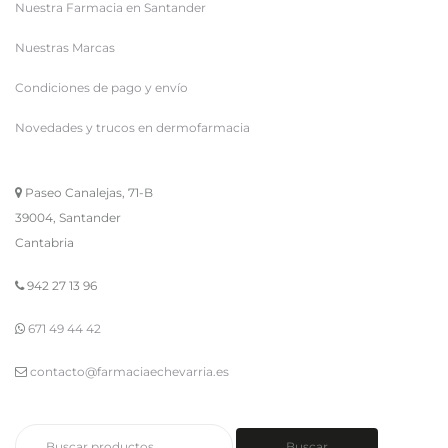
Nuestra Farmacia en Santander
Nuestras Marcas
Condiciones de pago y envío
Novedades y trucos en dermofarmacia
Paseo Canalejas, 71-B
39004, Santander
Cantabria
942 27 13 96
671 49 44 42
contacto@farmaciaechevarria.es
Buscar
Buscar