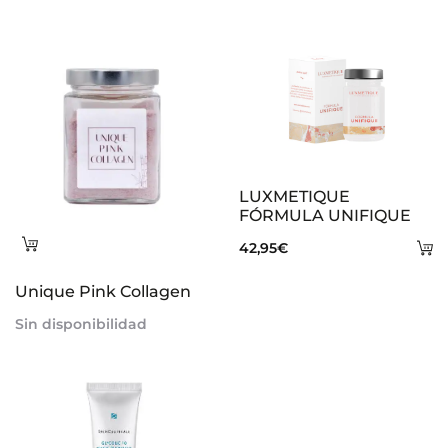
e
s
LUXMETIQUE
FÓRMULA UNIFIQUE
Leer
A
42,95
€
más
al
Unique Pink Collagen
ca
Sin disponibilidad