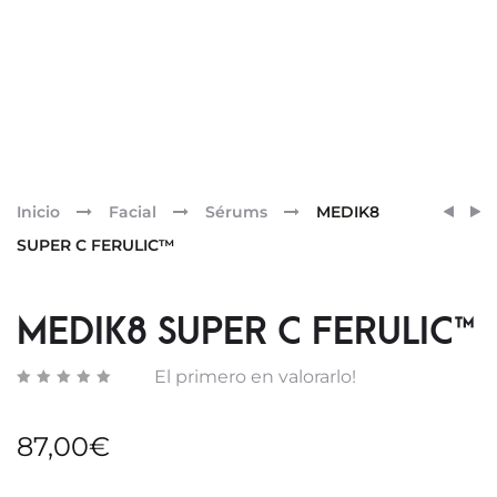
Pr
MEDI
MEDI
Inicio
Facial
Sérums
MEDIK8
MICEL
SLEEP
nav
SUPER C FERULIC™
MOUS
GLYC
MEDIK8 SUPER C FERULIC™
El primero en valorarlo!
87,00
€