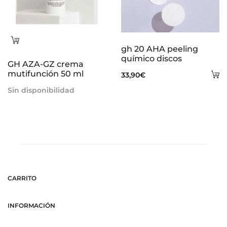
Leer
gh 20 AHA peeling
más
químico discos
GH AZA-GZ crema
mutifunción 50 ml
A
33,90
€
al
Sin disponibilidad
ca
CARRITO
INFORMACIÓN