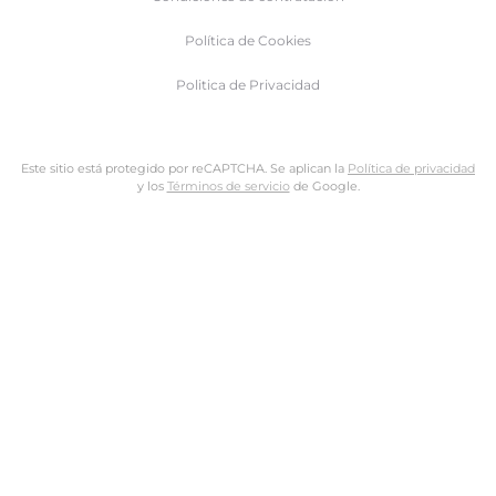
Política de Cookies
Politica de Privacidad
Este sitio está protegido por reCAPTCHA. Se aplican la
Política de privacidad
y los
Términos de servicio
de Google.
Nombre de usuario o dirección de email
Dirección de email