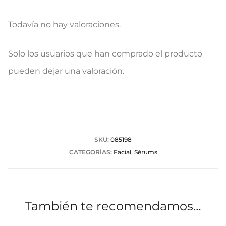
Todavía no hay valoraciones.
V
Solo los usuarios que han comprado el producto
a
pueden dejar una valoración.
l
o
r
a
SKU:
085198
CATEGORÍAS:
Facial
,
Sérums
c
i
o
También te recomendamos…
n