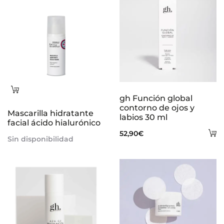
Leer
gh Función global
más
contorno de ojos y
Mascarilla hidratante
labios 30 ml
facial ácido hialurónico
A
52,90
€
Sin disponibilidad
al
ca