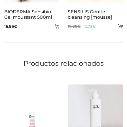
BIODERMA Sensibio
SENSILIS Gentle
Gel moussant 500ml
cleansing [mousse]
Añadir
A
El
El
16,95
€
17,00
€
12,75
€
al
al
precio
precio
carrito
ca
original
actual
era:
es:
17,00€.
12,75€.
Productos relacionados