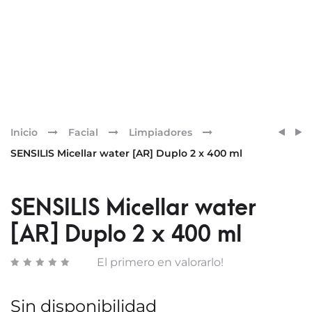
Pr
ESMA
BIOD
Inicio
Facial
Limpiadores
DE
PACK
nav
SENSILIS Micellar water [AR] Duplo 2 x 400 ml
UÑAS
SENSI
5ML
AGUA
KIDS
MICE
SENSILIS Micellar water
SQUIR
+
[AR] Duplo 2 x 400 ml
SENSI
GEL
El primero en valorarlo!
LIMP
Sin disponibilidad