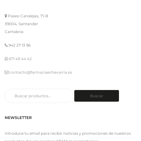
Paseo Canalejas, 71-B
39004, Santander
Cantabria
942 27 13 96
671 49 44 42
contacto@farmaciaechevarria.es
Buscar
Buscar
por:
NEWSLETTER
Introduce tu email para recibir noticias y promociones de nuestros