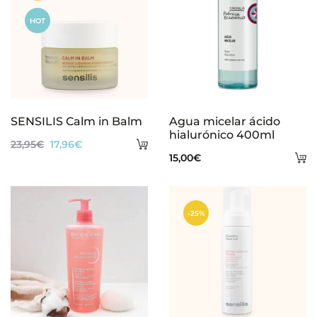
HOT
SENSILIS Calm in Balm
Agua micelar ácido
hialurónico 400ml
Añadir
El
El
23,95
€
17,96
€
A
15,00
€
al
precio
precio
al
carrito
original
actual
ca
era:
es:
-25%
23,95€.
17,96€.