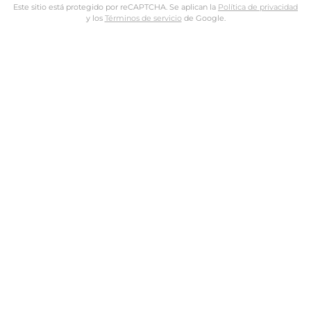
Este sitio está protegido por reCAPTCHA. Se aplican la
Política de privacidad
y los
Términos de servicio
de Google.
Nombre de usuario o dirección de email
Dirección de email
Contraseña
Tus datos personales se utilizarán para procesar tu