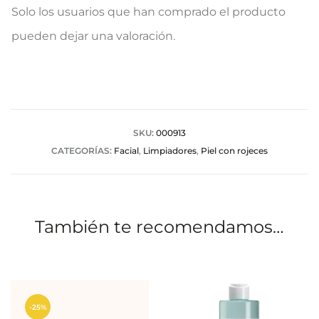
V
Solo los usuarios que han comprado el producto
a
pueden dejar una valoración.
l
o
r
a
SKU:
000913
CATEGORÍAS:
Facial
,
Limpiadores
,
Piel con rojeces
c
i
o
También te recomendamos…
n
e
s
-25%