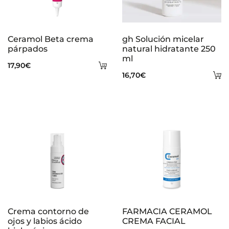
Ceramol Beta crema
gh Solución micelar
párpados
natural hidratante 250
ml
Añadir
17,90
€
A
16,70
€
al
al
carrito
ca
Crema contorno de
FARMACIA CERAMOL
ojos y labios ácido
CREMA FACIAL