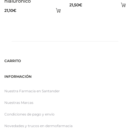
hialurónico
A
21,50
€
Añadir
21,10
€
al
al
ca
carrito
CARRITO
INFORMACIÓN
Nuestra Farmacia en Santander
Nuestras Marcas
Condiciones de pago y envío
Novedades y trucos en dermofarmacia