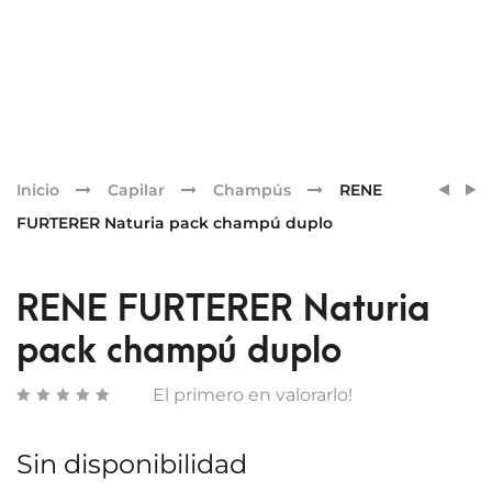
Pr
RENE
ESTH
Inicio
Capilar
Champús
RENE
FURT
INTEN
nav
FURTERER Naturia pack champú duplo
NATU
VITAM
SPRA
C
DESE
DUO
RENE FURTERER Naturia
150ML
SERU
pack champú duplo
2
X
El primero en valorarlo!
10ML
Sin disponibilidad