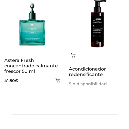
ca
Leer
Astera Fresh
más
concentrado calmante
Acondicionador
frescor 50 ml
redensificante
Añadir
41,80
€
Sin disponibilidad
al
carrito