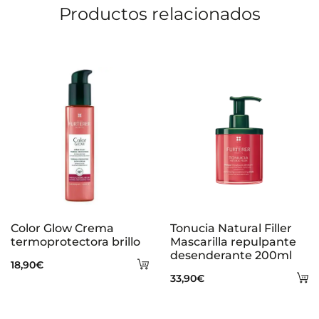
Productos relacionados
n
e
s
Color Glow Crema
Tonucia Natural Filler
termoprotectora brillo
Mascarilla repulpante
desenderante 200ml
Añadir
18,90
€
A
33,90
€
al
al
carrito