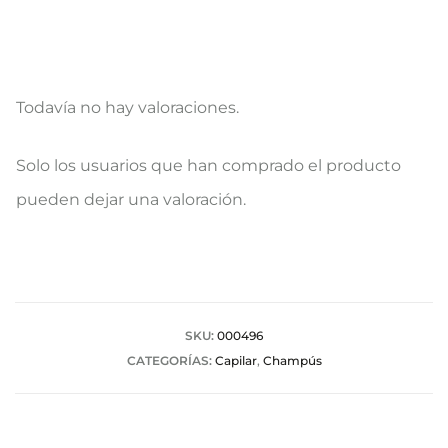
Todavía no hay valoraciones.
V
Solo los usuarios que han comprado el producto
a
pueden dejar una valoración.
l
o
r
a
SKU:
000496
CATEGORÍAS:
Capilar
,
Champús
c
i
o