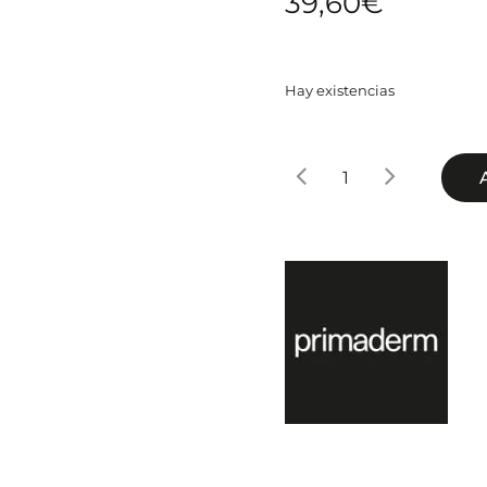
39,60
€
Hay existencias
Primaderm
Radiant
Soft
Peeling
Mask
50ml
cantidad