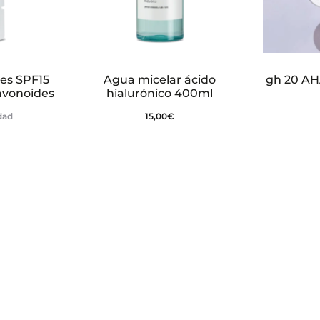
es SPF15
Agua micelar ácido
gh 20 AH
avonoides
hialurónico 400ml
idad
15,00
€