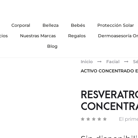
Corporal
Belleza
Bebés
Protección Solar
cios
Nuestras Marcas
Regalos
Dermoasesoría On
Blog
Inicio
Facial
S
ACTIVO CONCENTRADO E
RESVERATR
CONCENTR
El prime