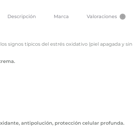
Descripción
Marca
Valoraciones
0
os signos típicos del estrés oxidativo (piel apagada y sin 
 crema.
l
oxidante, antipolución, protección celular profunda.