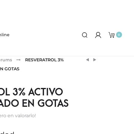
line
0
Product
ÁCIDO
CAFEÍNA
érums
RESVERATROL 3%
MANDÉLICO
5%
navigation
N GOTAS
AHA
ACTIVO
10%
CONCENTRADO
ACTIVO
EN
OL 3% ACTIVO
CONCENTRADO
GOTAS
ADO EN GOTAS
EN
GOTAS
ro en valorarlo!