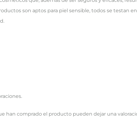
 cosméticos que, además de ser seguros y eficaces, resul
productos son aptos para piel sensible, todos se testan en 
d.
oraciones.
que han comprado el producto pueden dejar una valoraci