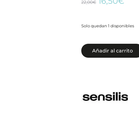
El
El
16,50
€
22,00
€
precio
pre
original
act
era:
es:
Solo quedan 1 disponibles
22,00€.
16,
Añadir al carrito