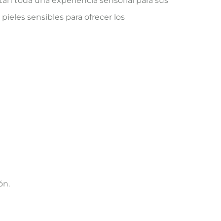
tan toda una experiencia sensorial para sus
pieles sensibles para ofrecer los
ón.