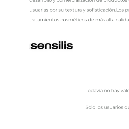
desarrollo y comercialización de productos
usuarias por su textura y sofisticación.Los 
tratamientos cosméticos de más alta calida
Todavía no hay val
V
Solo los usuarios 
a
l