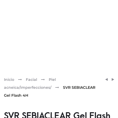
Pr
PATY
MONC
Inicio
Facial
Piel
PURE
MORE
nav
acneica/imperfecciones/
SVR SEBIACLEAR
MASC
CHAM
Gel Flash 4H
DE
BATH
CARB
DETO
DESI
HAIR
SVR SEBIACLEAR Gel Flash