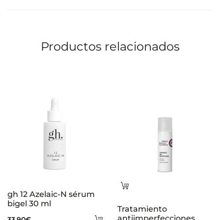
Productos relacionados
Leer
gh 12 Azelaic-N sérum
más
bigel 30 ml
Tratamiento
Añadir
antiimperfecciones
33,90
€