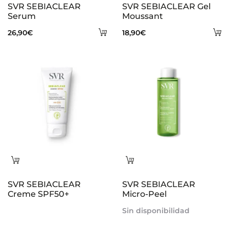
SVR SEBIACLEAR
SVR SEBIACLEAR Gel
Serum
Moussant
Añadir
A
26,90
€
18,90
€
al
al
carrito
ca
Leer
Leer
más
más
SVR SEBIACLEAR
SVR SEBIACLEAR
Creme SPF50+
Micro-Peel
Sin disponibilidad