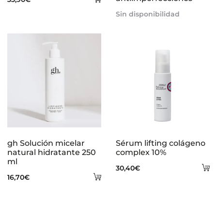
al
Sin disponibilidad
carrito
gh Solución micelar
Sérum lifting colágeno
natural hidratante 250
complex 10%
ml
A
30,40
€
Añadir
16,70
€
al
al
ca
carrito