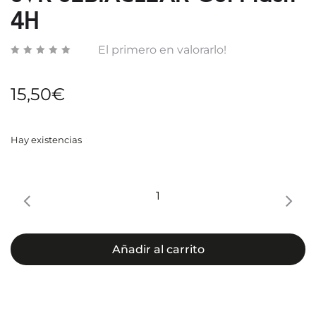
4H
El primero en valorarlo!
15,50
€
Hay existencias
SVR
SEBIACLEAR
Gel
Flash
Añadir al carrito
4H
cantidad