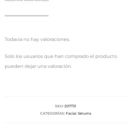
Todavía no hay valoraciones.
V
Solo los usuarios que han comprado el producto
a
pueden dejar una valoración.
l
o
r
a
SKU:
207731
CATEGORÍAS:
Facial
,
Sérums
c
i