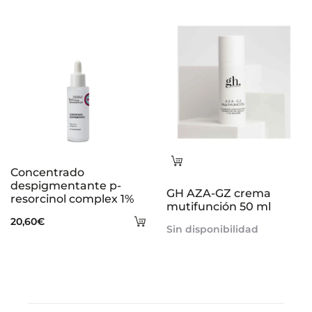
carrito
Leer
Concentrado
más
despigmentante p-
GH AZA-GZ crema
resorcinol complex 1%
mutifunción 50 ml
Añadir
20,60
€
Sin disponibilidad
al
carrito