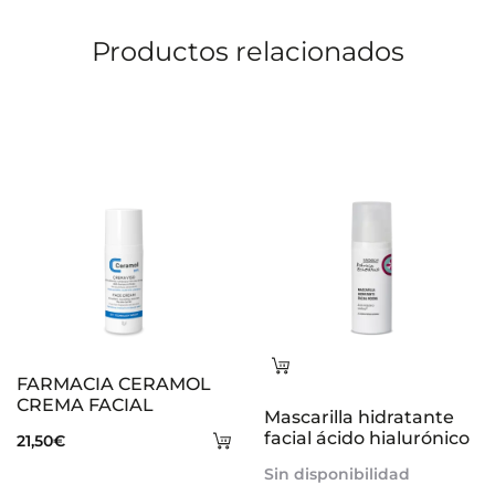
o
Productos relacionados
n
e
s
Leer
FARMACIA CERAMOL
más
CREMA FACIAL
Mascarilla hidratante
Añadir
facial ácido hialurónico
21,50
€
al
Sin disponibilidad