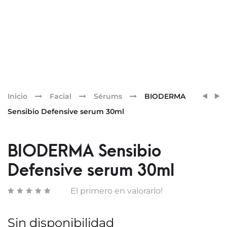
Pr
BIOD
IRALT
Inicio
Facial
Sérums
BIODERMA
CICAB
FORT
nav
Sensibio Defensive serum 30ml
LOCI
DUPL
SPRA
(60+6
40ML
BIODERMA Sensibio
Defensive serum 30ml
El primero en valorarlo!
Sin disponibilidad