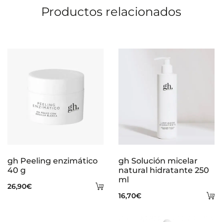
49,00€.
36,75€.
Productos relacionados
gh Peeling enzimático
gh Solución micelar
40 g
natural hidratante 250
ml
Añadir
26,90
€
A
16,70
€
al
al
carrito