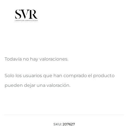
Todavía no hay valoraciones.
V
Solo los usuarios que han comprado el producto
a
pueden dejar una valoración.
l
o
r
a
SKU:
207627