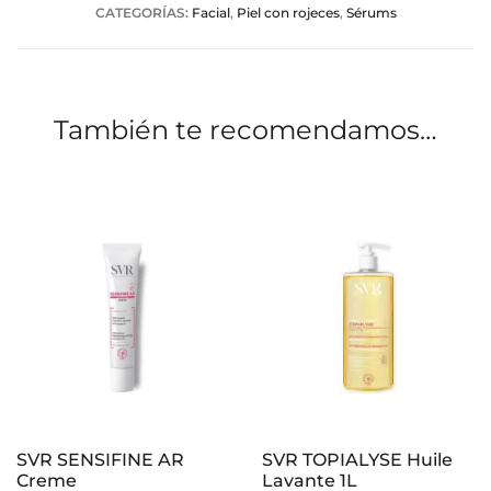
CATEGORÍAS:
Facial
,
Piel con rojeces
,
Sérums
c
i
o
También te recomendamos…
n
e
s
SVR SENSIFINE AR
SVR TOPIALYSE Huile
Creme
Lavante 1L