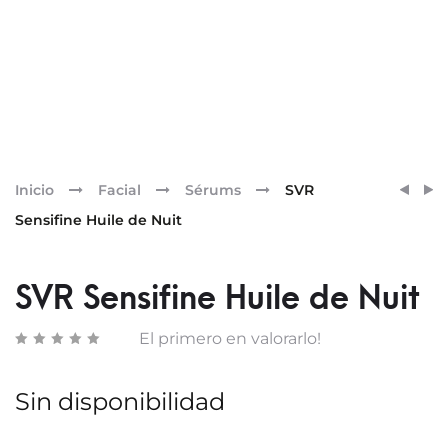
Pr
LIPIK
SVR
Inicio
Facial
Sérums
SVR
LECH
SUN
nav
Sensifine Huile de Nuit
HIDR
SECU
CORP
SPRA
750ML
POCK
SVR Sensifine Huile de Nuit
SPF50
El primero en valorarlo!
Sin disponibilidad