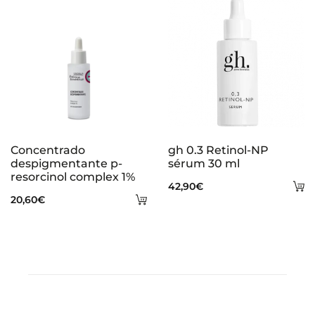
ca
Concentrado
gh 0.3 Retinol-NP
despigmentante p-
sérum 30 ml
resorcinol complex 1%
A
42,90
€
Añadir
20,60
€
al
al
ca
carrito