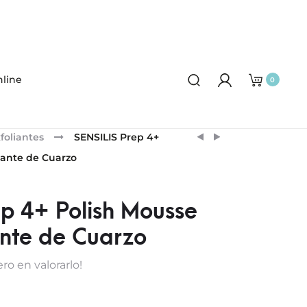
line
0
Product
ESTHEDERM
ARTURO
foliantes
SENSILIS Prep 4+
BALSAMO
ALBA
navigation
iante de Cuarzo
RELLENADOR
INFUSIÓN
DE
ABSOLUTA
LABIOS
EXO-
ep 4+ Polish Mousse
PEPTÍDICA
ante de Cuarzo
ro en valorarlo!