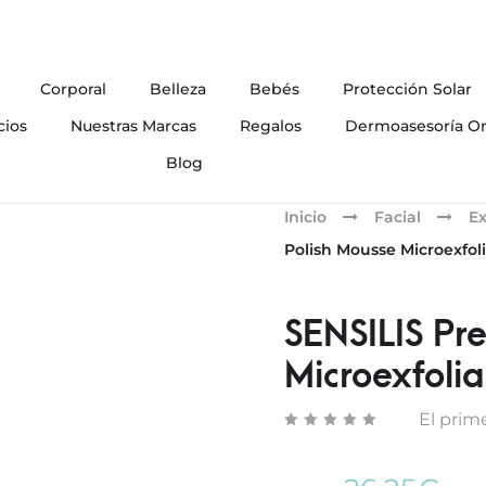
Corporal
Belleza
Bebés
Protección Solar
cios
Nuestras Marcas
Regalos
Dermoasesoría On
Blog
Inicio
Facial
Ex
Polish Mousse Microexfol
SENSILIS Pr
Microexfoli
El prime