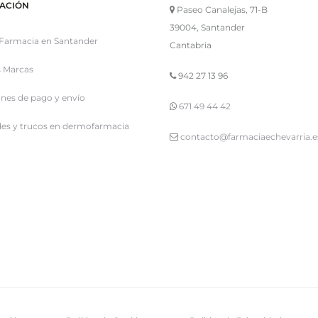
ACIÓN
Paseo Canalejas, 71-B
39004, Santander
Farmacia en Santander
Cantabria
 Marcas
942 27 13 96
nes de pago y envío
671 49 44 42
es y trucos en dermofarmacia
contacto@farmaciaechevarria.e