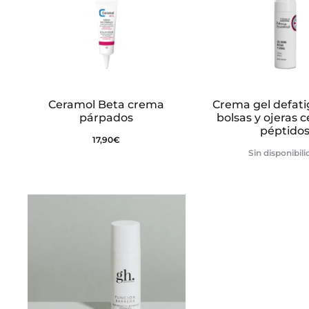
Ceramol Beta crema
Crema gel defat
párpados
bolsas y ojeras c
péptido
17,90
€
Sin disponibil