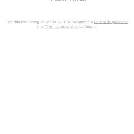
Este sitio está protegido por reCAPTCHA. Se aplican la
Política de privacidad
y los
Términos de servicio
de Google.
Nombre de usuario o dirección de email
Dirección de email
Contraseña