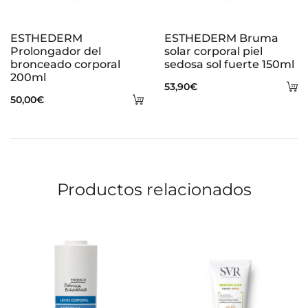
ESTHEDERM
ESTHEDERM Bruma
Prolongador del
solar corporal piel
bronceado corporal
sedosa sol fuerte 150ml
200ml
A
53,90
€
Añadir
50,00
€
al
al
ca
carrito
Productos relacionados