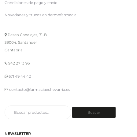
Condiciones de pago y envío
Novedades y trucos en dermofarmacia
Paseo Canalejas, 71-B
39004, Santander
Cantabria
942 27 13 96
671 49 44 42
contacto@farmaciaechevarria.es
Buscar
Buscar
por:
NEWSLETTER