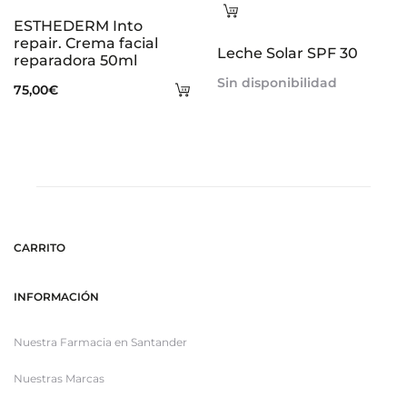
Leer
ESTHEDERM Into
más
repair. Crema facial
Leche Solar SPF 30
reparadora 50ml
Sin disponibilidad
Añadir
75,00
€
al
carrito
CARRITO
INFORMACIÓN
Nuestra Farmacia en Santander
Nuestras Marcas