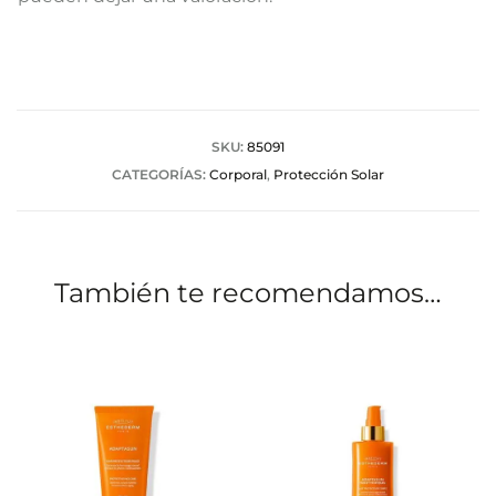
l
o
r
a
SKU:
85091
CATEGORÍAS:
Corporal
,
Protección Solar
c
i
o
También te recomendamos…
n
e
s