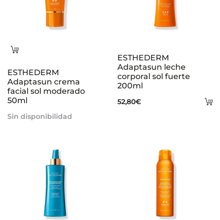
Leer
ESTHEDERM
más
Adaptasun leche
ESTHEDERM
corporal sol fuerte
Adaptasun crema
200ml
facial sol moderado
50ml
A
52,80
€
al
Sin disponibilidad
ca