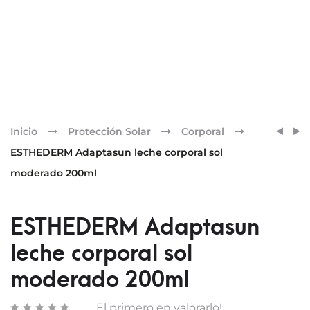
Pr
ESTH
ESTH
Inicio
Protección Solar
Corporal
ADAP
BRON
nav
ESTHEDERM Adaptasun leche corporal sol
LECH
REPAI
moderado 200ml
CORP
SUNKI
SOL
TRAT
FUER
SOLA
ESTHEDERM Adaptasun
200M
ANTI
SOL
leche corporal sol
FUER
moderado 200ml
El primero en valorarlo!