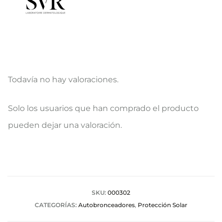
Todavía no hay valoraciones.
V
Solo los usuarios que han comprado el producto
a
pueden dejar una valoración.
l
o
r
a
SKU:
000302
CATEGORÍAS:
Autobronceadores
,
Protección Solar
c