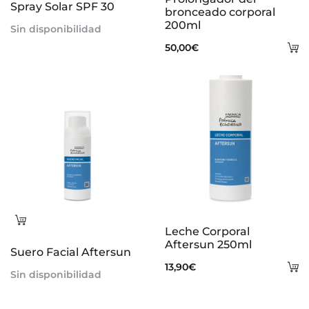
Spray Solar SPF 30
bronceado corporal
200ml
Sin disponibilidad
A
50,00
€
al
ca
Leer
Leche Corporal
más
Aftersun 250ml
Suero Facial Aftersun
A
13,90
€
Sin disponibilidad
al
ca