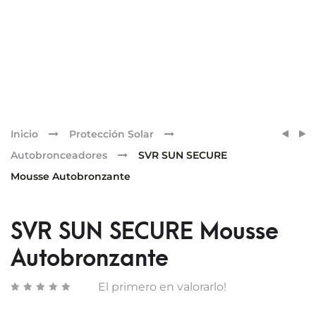
Pr
PRIM
SVR
Inicio
Protección Solar
XPER
CICAV
nav
Autobronceadores
SVR SUN SECURE
URBA
CREM
Mousse Autobronzante
ADVA
SPF50
–
TEXT
SVR SUN SECURE Mousse
RICA
50
Autobronzante
ML
El primero en valorarlo!