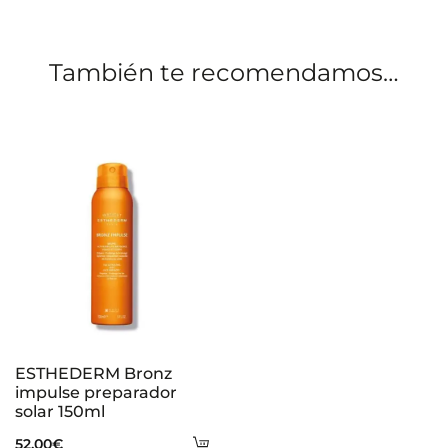
i
o
También te recomendamos…
n
e
s
ESTHEDERM Bronz
impulse preparador
solar 150ml
Añadir
52,00
€