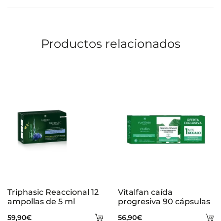
i
o
Productos relacionados
n
e
s
Triphasic Reaccional 12
Vitalfan caída
ampollas de 5 ml
progresiva 90 cápsulas
Añadir
A
59,90
€
56,90
€