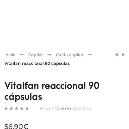
Pr
VITAL
COLIT
Inicio
Capilar
Caída capilar
CAÍD
PLUS
nav
Vitalfan reaccional 90 cápsulas
PROG
30
90
CÁPS
CÁPS
Vitalfan reaccional 90
cápsulas
El primero en valorarlo!
56,90
€