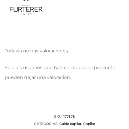
Todavía no hay valoraciones.
V
Solo los usuarios que han comprado el producto
a
pueden dejar una valoración.
l
o
r
a
SKU:
177578
CATEGORÍAS:
Caída capilar
,
Capilar
c