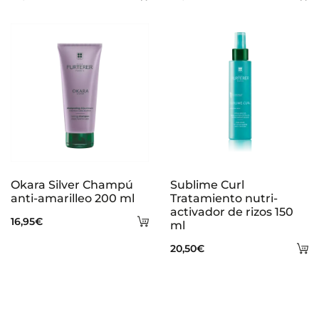
al
al
carrito
ca
Okara Silver Champú
Sublime Curl
anti-amarilleo 200 ml
Tratamiento nutri-
activador de rizos 150
Añadir
16,95
€
ml
al
A
20,50
€
carrito
al
ca