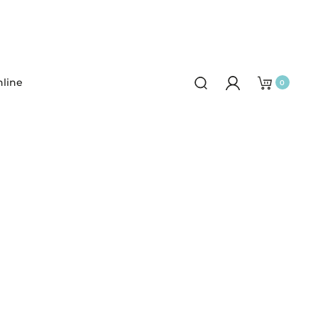
line
0