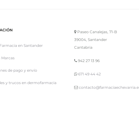
ACIÓN
Paseo Canalejas, 71-B
39004, Santander
Farmacia en Santander
Cantabria
 Marcas
942 27 13 96
nes de pago y envío
671 49 44 42
es y trucos en dermofarmacia
contacto@farmaciaechevarria.e