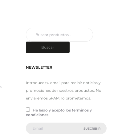
Buscar
por:
Buscar
NEWSLETTER
Introduce tu email para recibir noticias y
s
promociones de nuestros productos. No
enviaremos SPAM, lo prometemos.
He leído y acepto los términos y
condiciones