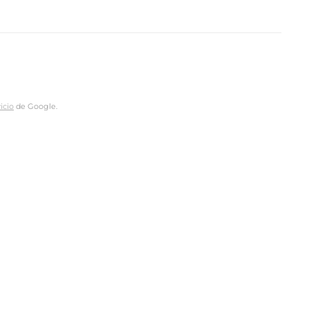
icio
de Google.