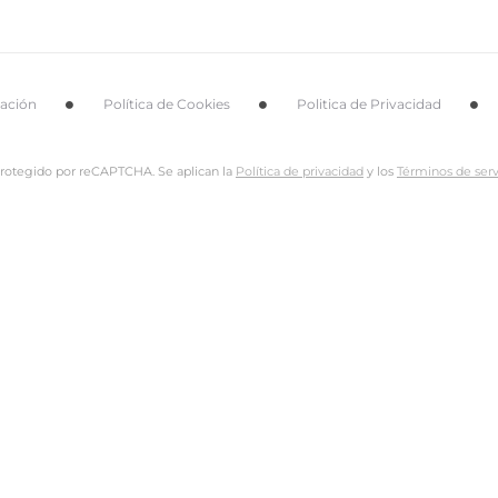
tación
Política de Cookies
Politica de Privacidad
 protegido por reCAPTCHA. Se aplican la
Política de privacidad
y los
Términos de serv
Nombre de usuario o dirección de email
Dirección de email