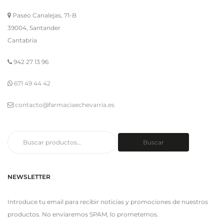
Paseo Canalejas, 71-B
39004, Santander
Cantabria
942 27 13 96
671 49 44 42
contacto@farmaciaechevarria.es
Buscar
Buscar
por:
NEWSLETTER
Introduce tu email para recibir noticias y promociones de nuestros
productos. No enviaremos SPAM, lo prometemos.