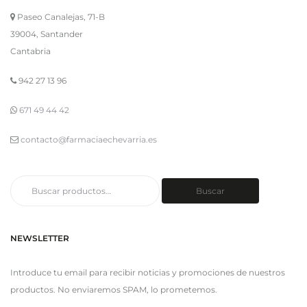
Paseo Canalejas, 71-B
39004, Santander
Cantabria
942 27 13 96
671 49 44 42
contacto@farmaciaechevarria.es
Buscar
Buscar
por:
NEWSLETTER
Introduce tu email para recibir noticias y promociones de nuestros
productos. No enviaremos SPAM, lo prometemos.