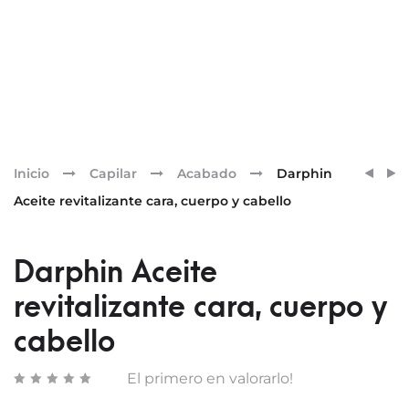
Pr
DARP
DARP
Inicio
Capilar
Acabado
Darphin
COFR
ÉCLAT
nav
Aceite revitalizante cara, cuerpo y cabello
INTRA
SUBLI
SERU
CÁPS
30ML
DE
Darphin Aceite
RETIN
revitalizante cara, cuerpo y
cabello
El primero en valorarlo!