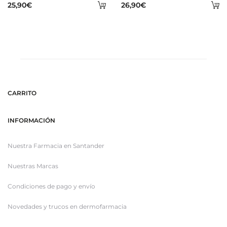
Añadir
A
25,90
€
26,90
€
al
al
carrito
ca
CARRITO
INFORMACIÓN
Nuestra Farmacia en Santander
Nuestras Marcas
Condiciones de pago y envío
Novedades y trucos en dermofarmacia