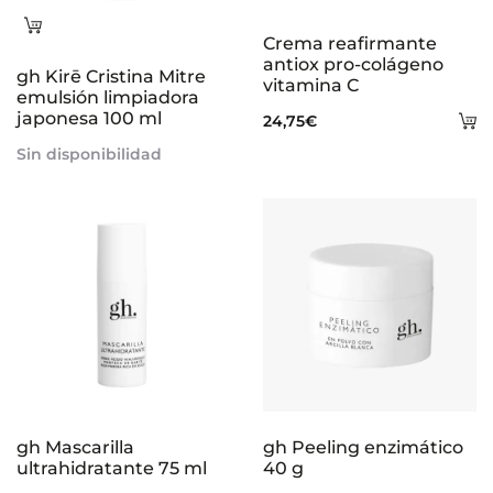
Leer
Crema reafirmante
más
antiox pro-colágeno
gh Kirē Cristina Mitre
vitamina C
emulsión limpiadora
japonesa 100 ml
A
24,75
€
al
Sin disponibilidad
ca
gh Mascarilla
gh Peeling enzimático
ultrahidratante 75 ml
40 g