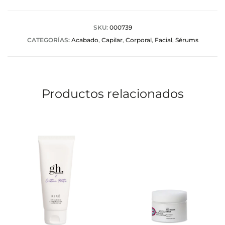
r
a
SKU:
000739
CATEGORÍAS:
Acabado
,
Capilar
,
Corporal
,
Facial
,
Sérums
c
i
o
Productos relacionados
n
e
s