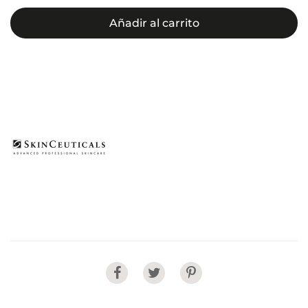
Brightening
UV
Añadir al carrito
Defense
Sunscreen
SPF50
cantidad
Share