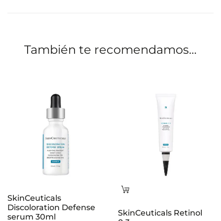
i
o
n
También te recomendamos…
e
s
Leer
SkinCeuticals
más
Discoloration Defense
SkinCeuticals Retinol
serum 30ml