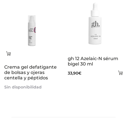
Leer
gh 12 Azelaic-N sérum
más
bigel 30 ml
Crema gel defatigante
de bolsas y ojeras
A
33,90
€
centella y péptidos
al
Sin disponibilidad
ca