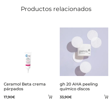
Productos relacionados
Ceramol Beta crema
gh 20 AHA peeling
párpados
químico discos
Añadir
A
17,90
€
33,90
€
al
al
carrito
ca