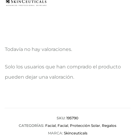
Todavía no hay valoraciones.
V
Solo los usuarios que han comprado el producto
a
pueden dejar una valoración.
l
o
r
a
SKU:
195790
CATEGORÍAS:
Facial
,
Facial
,
Protección Solar
,
Regalos
c
MARCA:
Skinceuticals