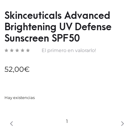
CLEA
Skinceuticals Advanced
Brightening UV Defense
Sunscreen SPF50
El primero en valorarlo!
52,00
€
Hay existencias
Skinceuticals
Advanced