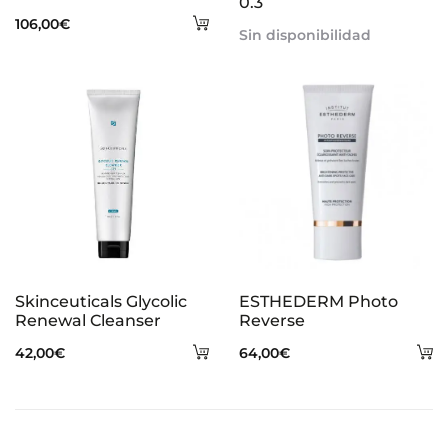
0.3
Añadir
106,00
€
Sin disponibilidad
al
carrito
Skinceuticals Glycolic
ESTHEDERM Photo
Renewal Cleanser
Reverse
Añadir
A
42,00
€
64,00
€
al
al
carrito
ca