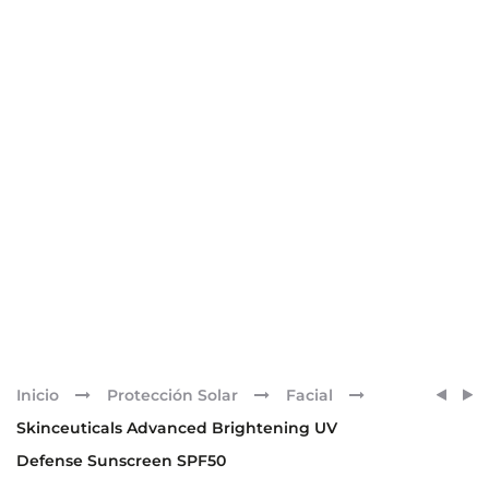
Pr
SKINC
SKINC
Inicio
Protección Solar
Facial
A.G.E.
BLEM
nav
Skinceuticals Advanced Brightening UV
INTE
+
Defense Sunscreen SPF50
ADVA
AGE