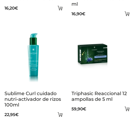
ml
Añadir
16,20
€
A
16,90
€
al
al
carrito
ca
Sublime Curl cuidado
Triphasic Reaccional 12
nutri-activador de rizos
ampollas de 5 ml
100ml
A
59,90
€
Añadir
22,95
€
al
al
ca
carrito