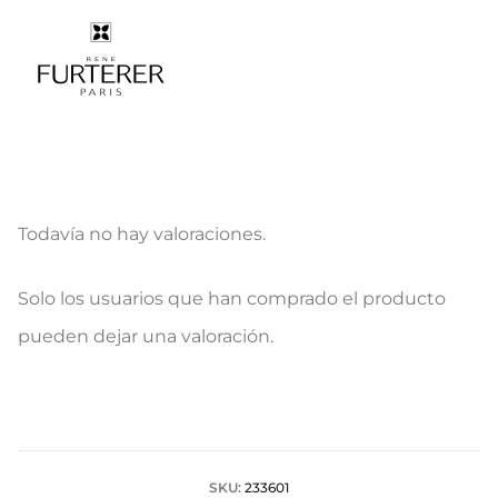
Todavía no hay valoraciones.
V
Solo los usuarios que han comprado el producto
a
pueden dejar una valoración.
l
o
r
a
SKU:
233601