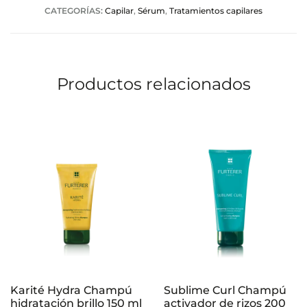
CATEGORÍAS:
Capilar
,
Sérum
,
Tratamientos capilares
c
i
o
Productos relacionados
n
e
s
Karité Hydra Champú
Sublime Curl Champú
hidratación brillo 150 ml
activador de rizos 200