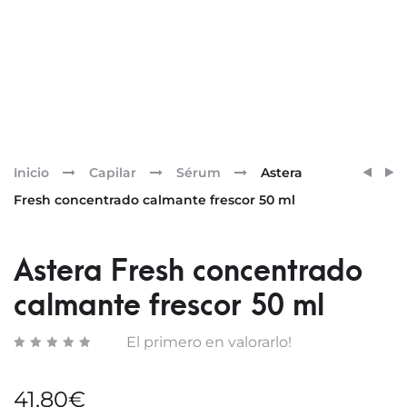
Pr
SPRA
COMP
Inicio
Capilar
Sérum
Astera
SOLA
5
nav
Fresh concentrado calmante frescor 50 ml
SUBLI
CONC
SPF50
VEGE
AL
ESTIM
Astera Fresh concentrado
TAMA
calmante frescor 50 ml
BIO
Y
El primero en valorarlo!
AL
MONO
200M
41,80
€