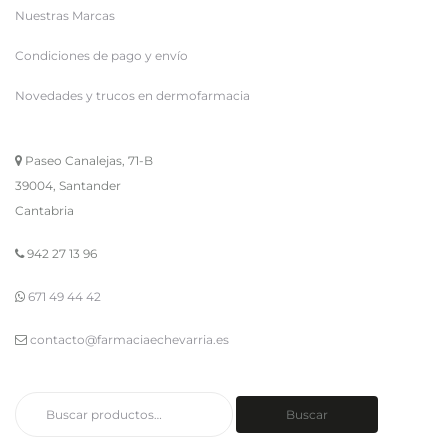
Nuestras Marcas
Condiciones de pago y envío
Novedades y trucos en dermofarmacia
Paseo Canalejas, 71-B
39004, Santander
Cantabria
942 27 13 96
671 49 44 42
contacto@farmaciaechevarria.es
Buscar
Buscar
por: