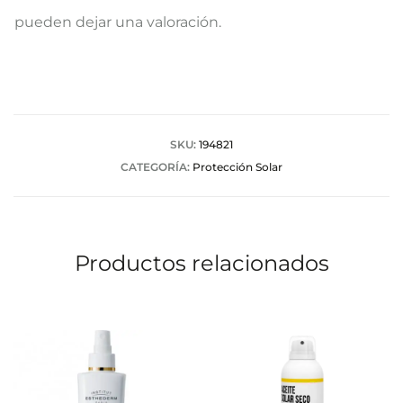
a
pueden dejar una valoración.
l
o
r
a
SKU:
194821
CATEGORÍA:
Protección Solar
c
i
o
Productos relacionados
n
e
s