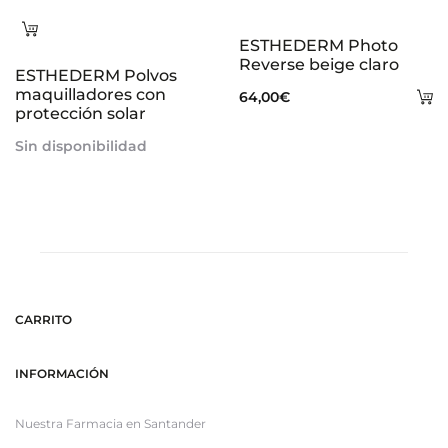
Leer
ESTHEDERM Photo
más
Reverse beige claro
ESTHEDERM Polvos
maquilladores con
A
64,00
€
protección solar
al
Sin disponibilidad
ca
CARRITO
INFORMACIÓN
Nuestra Farmacia en Santander