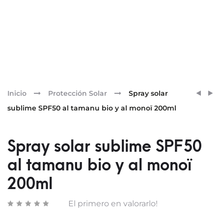
Pr
CREM
ASTE
Inicio
Protección Solar
Spray solar
SUBL
FRES
nav
sublime SPF50 al tamanu bio y al monoï 200ml
AFTE
CONC
AL
CALM
TAMA
FRES
Spray solar sublime SPF50
BIO
50
al tamanu bio y al monoï
Y
ML
AL
200ml
MONO
200M
El primero en valorarlo!