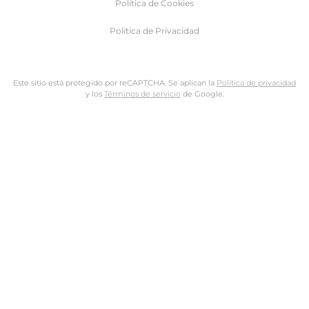
Política de Cookies
Politica de Privacidad
Este sitio está protegido por reCAPTCHA. Se aplican la
Política de privacidad
y los
Términos de servicio
de Google.
Nombre de usuario o dirección de email
Dirección de email