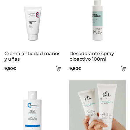
Crema antiedad manos
Desodorante spray
y uñas
bioactivo 100ml
Añadir
A
9,50
€
9,80
€
al
al
carrito
ca