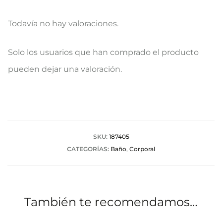
Todavía no hay valoraciones.
V
Solo los usuarios que han comprado el producto
a
pueden dejar una valoración.
l
o
r
a
SKU:
187405
CATEGORÍAS:
Baño
,
Corporal
c
i
o
También te recomendamos…
n