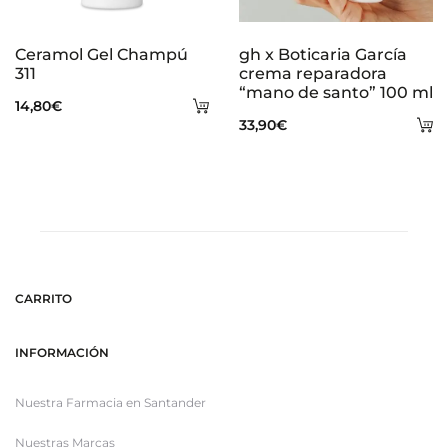
Ceramol Gel Champú
gh x Boticaria García
311
crema reparadora
“mano de santo” 100 ml
Añadir
14,80
€
A
33,90
€
al
al
carrito
ca
CARRITO
INFORMACIÓN
Nuestra Farmacia en Santander
Nuestras Marcas