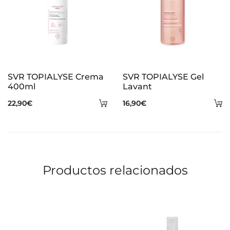
SVR TOPIALYSE Crema
SVR TOPIALYSE Gel
400ml
Lavant
Añadir
A
22,90
€
16,90
€
al
al
carrito
ca
Productos relacionados