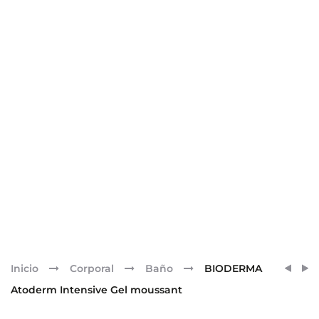
Pr
SENSI
EUPIL
Inicio
Corporal
Baño
BIODERMA
ROUG
nav
Atoderm Intensive Gel moussant
FOND
SPF15