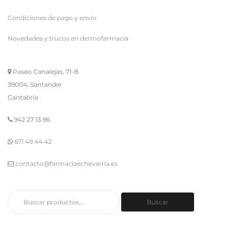
Condiciones de pago y envío
Novedades y trucos en dermofarmacia
Paseo Canalejas, 71-B
39004, Santander
Cantabria
942 27 13 96
671 49 44 42
contacto@farmaciaechevarria.es
Buscar
Buscar
por: