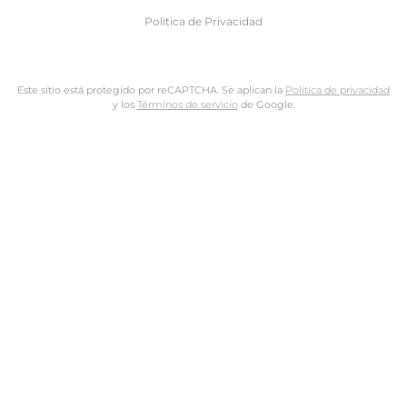
Politica de Privacidad
Este sitio está protegido por reCAPTCHA. Se aplican la
Política de privacidad
y los
Términos de servicio
de Google.
Nombre de usuario o dirección de email
Dirección de email