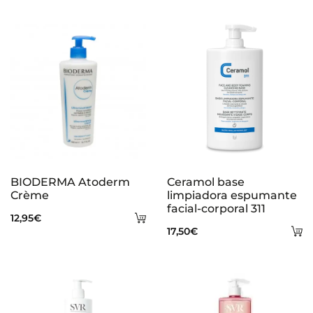
e
s
BIODERMA Atoderm
Ceramol base
Crème
limpiadora espumante
facial-corporal 311
Añadir
12,95
€
A
17,50
€
al
al
carrito
ca