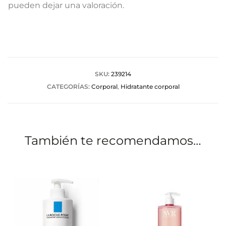
a
pueden dejar una valoración.
l
o
r
a
SKU:
239214
CATEGORÍAS:
Corporal
,
Hidratante corporal
c
i
o
También te recomendamos…
n
e
s