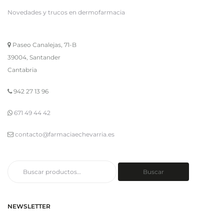
Novedades y trucos en dermofarmacia
Paseo Canalejas, 71-B
39004, Santander
Cantabria
942 27 13 96
671 49 44 42
contacto@farmaciaechevarria.es
Buscar
Buscar
por:
NEWSLETTER