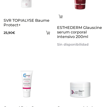
Leer
SVR TOPIALYSE Baume
más
Protect+
ESTHEDERM Glauscine
Añadir
serum corporal
25,90
€
intensivo 200ml
al
Sin disponibilidad
carrito