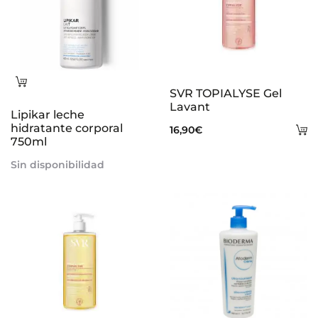
Leer
SVR TOPIALYSE Gel
más
Lavant
Lipikar leche
hidratante corporal
A
16,90
€
750ml
al
Sin disponibilidad
ca