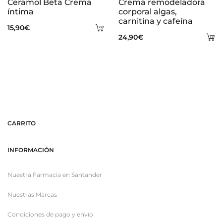
Ceramol Beta Crema
Crema remodeladora
íntima
corporal algas,
carnitina y cafeína
Añadir
15,90
€
A
24,90
€
al
al
carrito
ca
CARRITO
INFORMACIÓN
Nuestra Farmacia en Santander
Nuestras Marcas
Condiciones de pago y envío