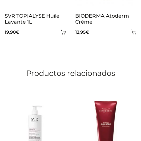
SVR TOPIALYSE Huile
BIODERMA Atoderm
Lavante 1L
Crème
Añadir
A
19,90
€
12,95
€
al
al
carrito
ca
Productos relacionados