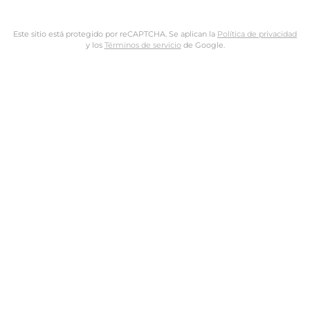
Este sitio está protegido por reCAPTCHA. Se aplican la
Política de privacidad
y los
Términos de servicio
de Google.
Nombre de usuario o dirección de email
Dirección de email
Contraseña