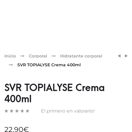
Pr
SVR
SVR
Inicio
Corporal
Hidratante corporal
DENSI
XERIA
nav
SVR TOPIALYSE Crema 400ml
BAUM
10
NUIT
LAIT
CORP
SVR TOPIALYSE Crema
400ml
El primero en valorarlo!
22,90
€