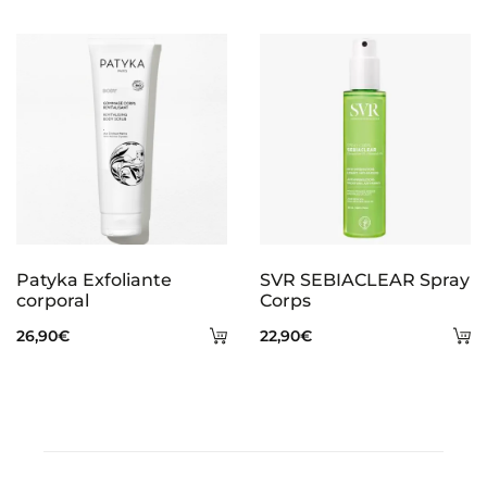
al
ca
Patyka Exfoliante
SVR SEBIACLEAR Spray
corporal
Corps
Añadir
A
26,90
€
22,90
€
al
al
carrito
ca