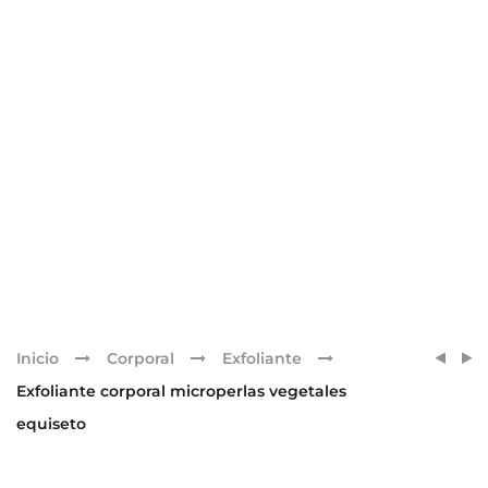
Pr
CREM
EXFOL
Inicio
Corporal
Exfoliante
REMO
FACIA
nav
Exfoliante corporal microperlas vegetales
CORP
ENZIM
equiseto
ALGAS
CARNI
Y