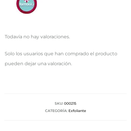
Todavía no hay valoraciones.
V
Solo los usuarios que han comprado el producto
a
pueden dejar una valoración.
l
o
r
a
SKU:
000215
CATEGORÍA:
Exfoliante
c
i