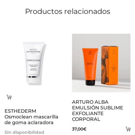
o
Productos relacionados
n
e
s
Leer
ARTURO ALBA
más
EMULSIÓN SUBLIME
ESTHEDERM
EXFOLIANTE
Osmoclean mascarilla
CORPORAL
de goma aclaradora
A
37,00
€
Sin disponibilidad