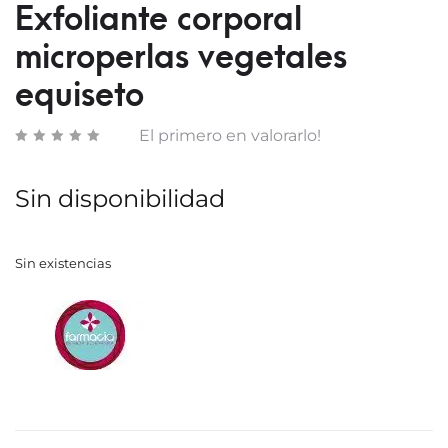
Exfoliante corporal
CAFE
microperlas vegetales
equiseto
El primero en valorarlo!
Sin disponibilidad
Sin existencias