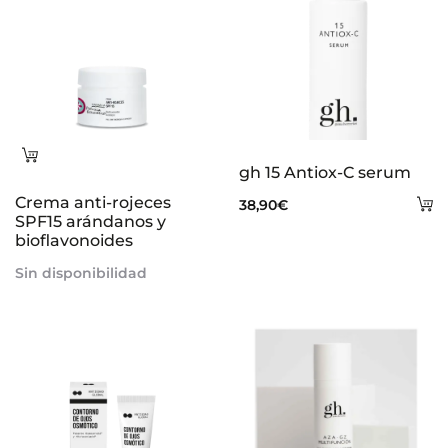
Leer
gh 15 Antiox-C serum
más
Crema anti-rojeces
A
38,90
€
SPF15 arándanos y
al
bioflavonoides
ca
Sin disponibilidad