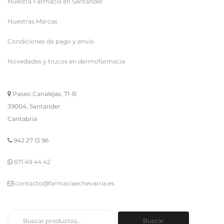
Nuestra Farmacia en Santander
Nuestras Marcas
Condiciones de pago y envío
Novedades y trucos en dermofarmacia
Paseo Canalejas, 71-B
39004, Santander
Cantabria
942 27 13 96
671 49 44 42
contacto@farmaciaechevarria.es
Buscar
Buscar