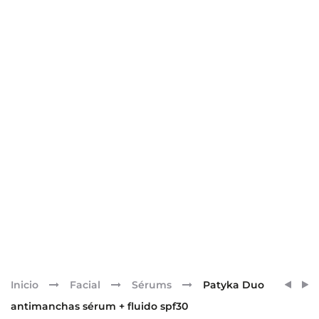
Pr
PATY
PATY
Inicio
Facial
Sérums
Patyka Duo
EXFOL
ESENC
nav
antimanchas sérum + fluido spf30
ALISA
MICR