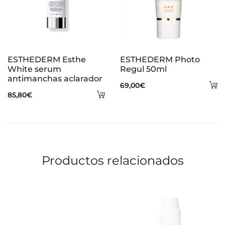
ESTHEDERM Esthe
ESTHEDERM Photo
White serum
Regul 50ml
antimanchas aclarador
A
69,00
€
Añadir
85,80
€
al
al
ca
carrito
Productos relacionados