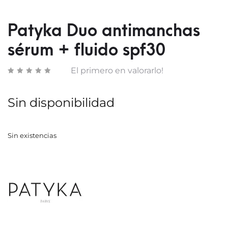
DOBL
LUMI
ACCI
Patyka Duo antimanchas
sérum + fluido spf30
El primero en valorarlo!
Sin disponibilidad
Sin existencias