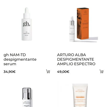
s
gh NAM-TD
ARTURO ALBA
despigmentante
DESPIGMENTANTE
serum
AMPLIO ESPECTRO
Añadir
A
34,90
€
49,00
€
al
al
carrito
ca