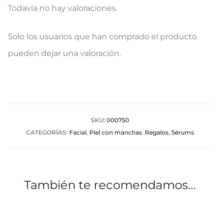
Todavía no hay valoraciones.
V
Solo los usuarios que han comprado el producto
a
pueden dejar una valoración.
l
o
r
a
SKU:
000750
CATEGORÍAS:
Facial
,
Piel con manchas
,
Regalos
,
Sérums
c
i
o
También te recomendamos…
n
e