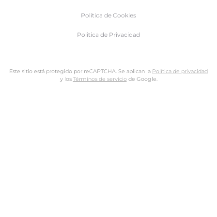
Política de Cookies
Politica de Privacidad
Este sitio está protegido por reCAPTCHA. Se aplican la
Política de privacidad
y los
Términos de servicio
de Google.
Nombre de usuario o dirección de email
Dirección de email