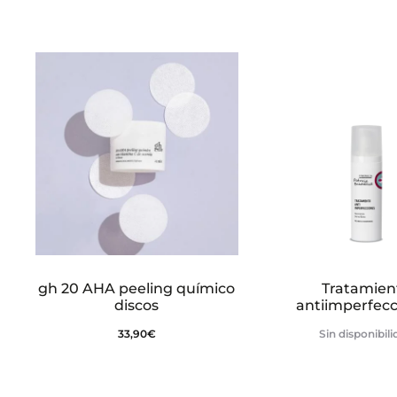
gh 20 AHA peeling químico
Tratamien
discos
antiimperfec
33,90
€
Sin disponibil