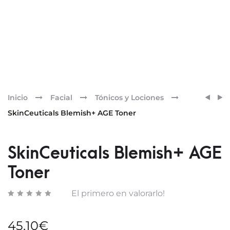
Pr
SKINC
SKINC
Inicio
Facial
Tónicos y Lociones
BLEMI
ANTIO
nav
SkinCeuticals Blemish+ AGE Toner
AGE
LIP
DEFE
REPAI
SkinCeuticals Blemish+ AGE
Toner
El primero en valorarlo!
45,10
€