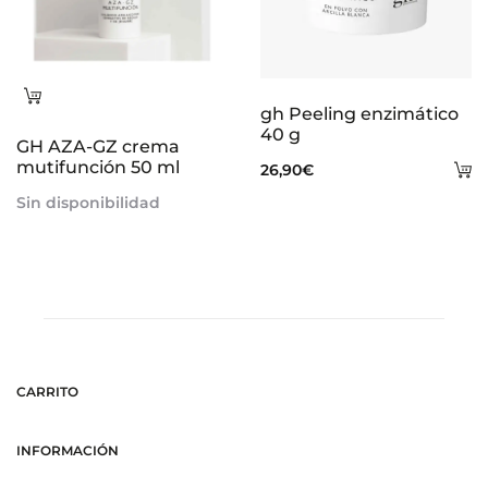
Leer
gh Peeling enzimático
más
40 g
GH AZA-GZ crema
mutifunción 50 ml
A
26,90
€
al
Sin disponibilidad
ca
CARRITO
INFORMACIÓN