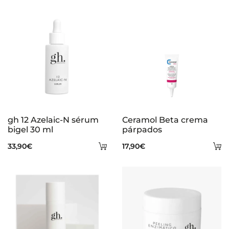
gh 12 Azelaic-N sérum
Ceramol Beta crema
bigel 30 ml
párpados
Añadir
A
33,90
€
17,90
€
al
al
carrito
ca