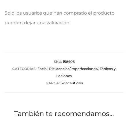
V
Solo los usuarios que han comprado el producto
a
pueden dejar una valoración.
l
o
r
a
SKU:
158906
CATEGORÍAS:
Facial
,
Piel acneica/imperfecciones/
,
Tónicos y
c
Lociones
i
MARCA:
Skinceuticals
o
n
e
También te recomendamos…
s