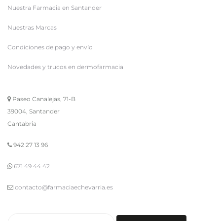
Nuestra Farmacia en Santander
Nuestras Marcas
Condiciones de pago y envío
Novedades y trucos en dermofarmacia
Paseo Canalejas, 71-B
39004, Santander
Cantabria
942 27 13 96
671 49 44 42
contacto@farmaciaechevarria.es
Buscar