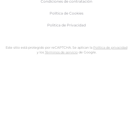
Condiciones de contratación
Política de Cookies
Politica de Privacidad
Este sitio está protegido por reCAPTCHA. Se aplican la
Política de privacidad
y los
Términos de servicio
de Google.
Nombre de usuario o dirección de email
Dirección de email