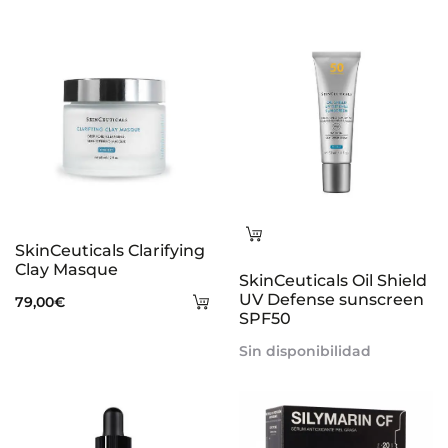
Leer
SkinCeuticals Clarifying
más
Clay Masque
SkinCeuticals Oil Shield
Añadir
UV Defense sunscreen
79,00
€
SPF50
al
Sin disponibilidad
carrito