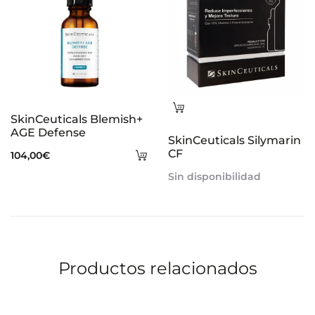
Leer
SkinCeuticals Blemish+
más
AGE Defense
SkinCeuticals Silymarin
Añadir
CF
104,00
€
al
Sin disponibilidad
carrito
Productos relacionados