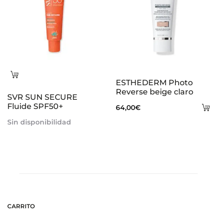
Leer
ESTHEDERM Photo
más
Reverse beige claro
SVR SUN SECURE
Fluide SPF50+
A
64,00
€
al
Sin disponibilidad
ca
CARRITO