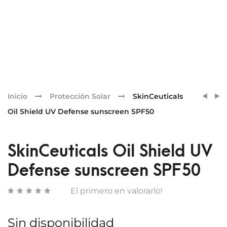
Pr
SKINC
SKINC
Inicio
Protección Solar
SkinCeuticals
MINE
PHLO
nav
Oil Shield UV Defense sunscreen SPF50
RADI
CF
UV
DEFE
SkinCeuticals Oil Shield UV
SPF50
Defense sunscreen SPF50
El primero en valorarlo!
Sin disponibilidad