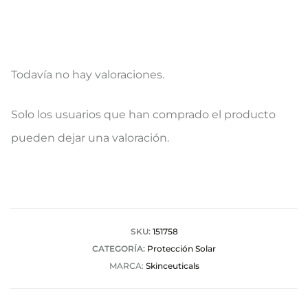
Todavía no hay valoraciones.
V
Solo los usuarios que han comprado el producto
a
pueden dejar una valoración.
l
o
r
a
SKU:
151758
CATEGORÍA:
Protección Solar
c
MARCA:
Skinceuticals
i
o