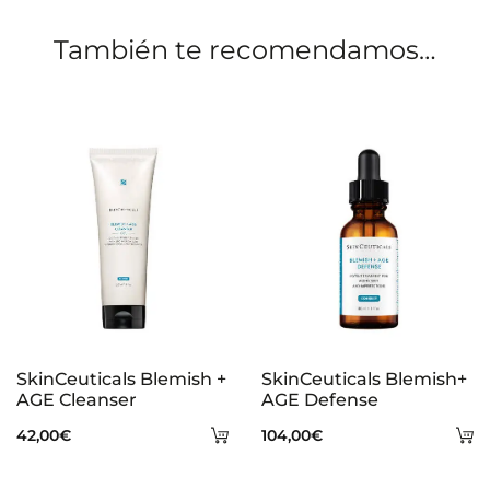
n
También te recomendamos…
e
s
SkinCeuticals Blemish +
SkinCeuticals Blemish+
AGE Cleanser
AGE Defense
Añadir
A
42,00
€
104,00
€
al
al