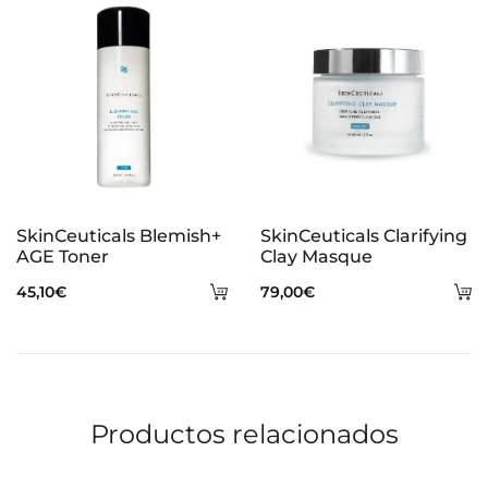
carrito
ca
SkinCeuticals Blemish+
SkinCeuticals Clarifying
AGE Toner
Clay Masque
Añadir
A
45,10
€
79,00
€
al
al
carrito
ca
Productos relacionados