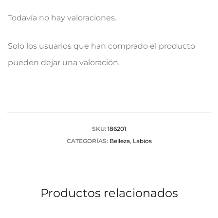
Todavía no hay valoraciones.
V
Solo los usuarios que han comprado el producto
a
pueden dejar una valoración.
l
o
r
a
SKU:
186201
CATEGORÍAS:
Belleza
,
Labios
c
i
o
Productos relacionados
n
e