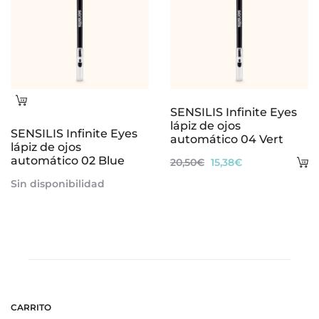
Leer
SENSILIS Infinite Eyes
más
lápiz de ojos
SENSILIS Infinite Eyes
automático 04 Vert
lápiz de ojos
automático 02 Blue
A
El
El
20,50
€
15,38
€
al
precio
precio
Sin disponibilidad
ca
original
actual
era:
es:
20,50€.
15,38€.
CARRITO