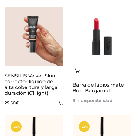
s
Leer
SENSILIS Velvet Skin
más
corrector líquido de
Barra de labios mate
alta cobertura y larga
Bold Bergamot
duración (01 light)
Sin disponibilidad
Añadir
25,50
€
al
carrito
-25%
-25%