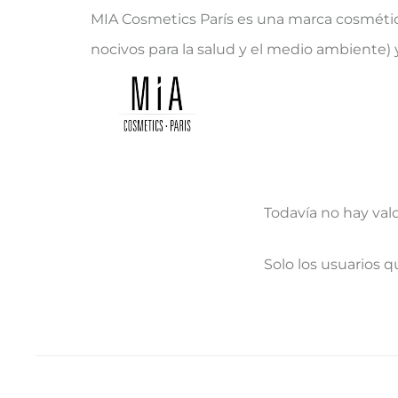
MIA Cosmetics París es una marca cosmétic
nocivos para la salud y el medio ambiente) 
Todavía no hay val
V
Solo los usuarios 
a
l
o
r