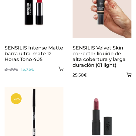
SENSILIS Intense Matte
SENSILIS Velvet Skin
barra ultra-mate 12
corrector líquido de
Horas Tono 405
alta cobertura y larga
duración (01 light)
Añadir
El
El
21,00
€
15,75
€
A
25,50
€
al
precio
precio
al
carrito
original
actual
ca
era:
es:
-25%
21,00€.
15,75€.