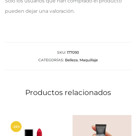
Solo los usuarios que han comprado el producto
a
pueden dejar una valoración.
l
o
r
a
SKU:
177093
CATEGORÍAS:
Belleza
,
Maquillaje
c
i
o
Productos relacionados
n
e
s
-25%