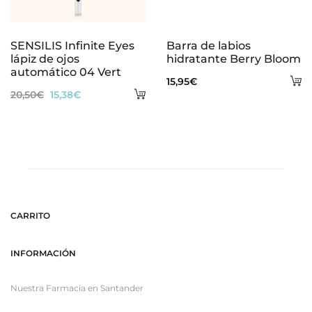
SENSILIS Infinite Eyes
Barra de labios
lápiz de ojos
hidratante Berry Bloom
automático 04 Vert
A
15,95
€
Añadir
El
El
20,50
€
15,38
€
al
al
precio
precio
ca
carrito
original
actual
era:
es:
20,50€.
15,38€.
CARRITO
INFORMACIÓN
Nuestra Farmacia en Santander