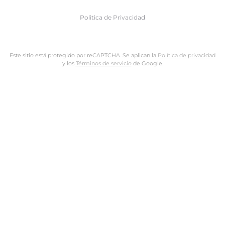
Politica de Privacidad
Este sitio está protegido por reCAPTCHA. Se aplican la
Política de privacidad
y los
Términos de servicio
de Google.
Nombre de usuario o dirección de email
Dirección de email