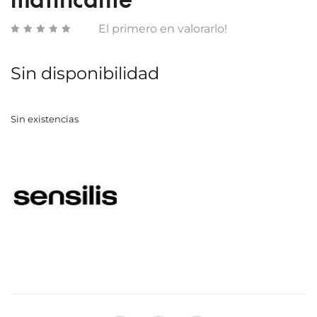
matificante
213
01
El primero en valorarlo!
ROUG
NOIR
Sin disponibilidad
Sin existencias