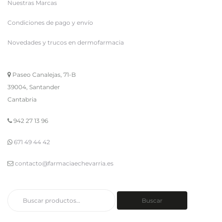
Nuestras Marcas
Condiciones de pago y envío
Novedades y trucos en dermofarmacia
Paseo Canalejas, 71-B
39004, Santander
Cantabria
942 27 13 96
671 49 44 42
contacto@farmaciaechevarria.es
Buscar
Buscar
por: