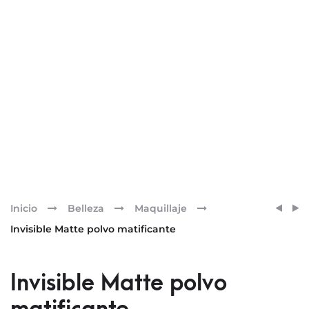
Pr
SENSI
SENSI
Inicio
Belleza
Maquillaje
VELVE
INFIN
nav
Invisible Matte polvo matificante
LIPS
EYES
BARR
LÁPIZ
DE
DE
Invisible Matte polvo
LABIO
OJOS
SATI
AUTO