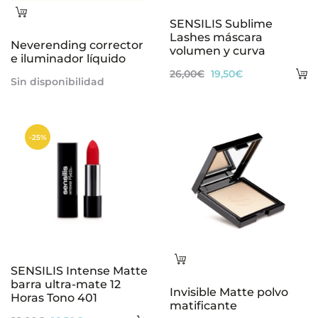
Leer
SENSILIS Sublime
más
Lashes máscara
Neverending corrector
volumen y curva
e iluminador líquido
A
El
El
26,00
€
19,50
€
Sin disponibilidad
al
precio
precio
ca
original
actual
era:
es:
-25%
26,00€.
19,50€.
Leer
SENSILIS Intense Matte
más
barra ultra-mate 12
Invisible Matte polvo
Horas Tono 401
matificante