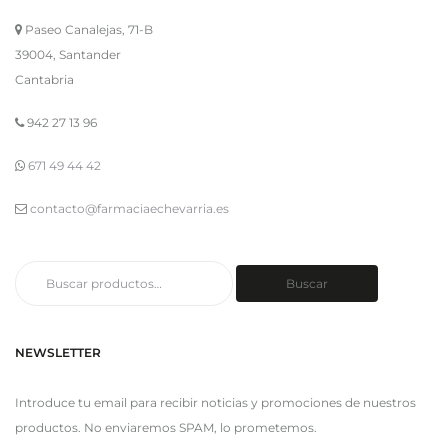
Paseo Canalejas, 71-B
39004, Santander
Cantabria
942 27 13 96
671 49 44 42
contacto@farmaciaechevarria.es
Buscar
Buscar
por:
NEWSLETTER
Introduce tu email para recibir noticias y promociones de nuestros
productos. No enviaremos SPAM, lo prometemos.