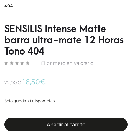
MATT
MATT
404
BARR
BARR
ULTRA
ULTRA
MATE
MATE
SENSILIS Intense Matte
12
12
HORA
HORA
barra ultra-mate 12 Horas
TONO
TONO
Tono 404
402
405
El primero en valorarlo!
El
El
16,50
€
22,00
€
precio
precio
original
actual
era:
es:
Solo quedan 1 disponibles
22,00€.
16,50€.
Añadir al carrito