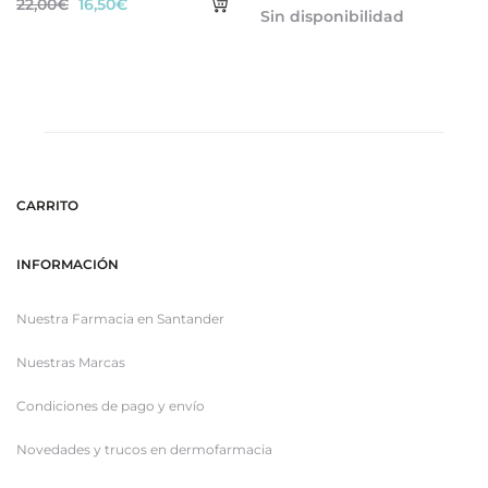
Añadir
El
El
22,00
€
16,50
€
Sin disponibilidad
al
precio
precio
carrito
original
actual
era:
es:
22,00€.
16,50€.
CARRITO
INFORMACIÓN
Nuestra Farmacia en Santander
Nuestras Marcas
Condiciones de pago y envío
Novedades y trucos en dermofarmacia