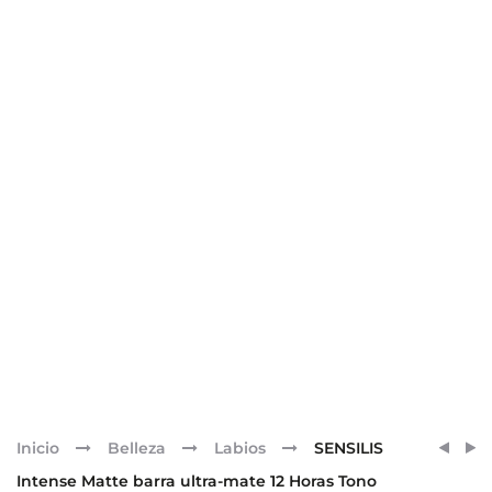
Pr
SENSI
SENSI
Inicio
Belleza
Labios
SENSILIS
INTEN
INTEN
nav
Intense Matte barra ultra-mate 12 Horas Tono