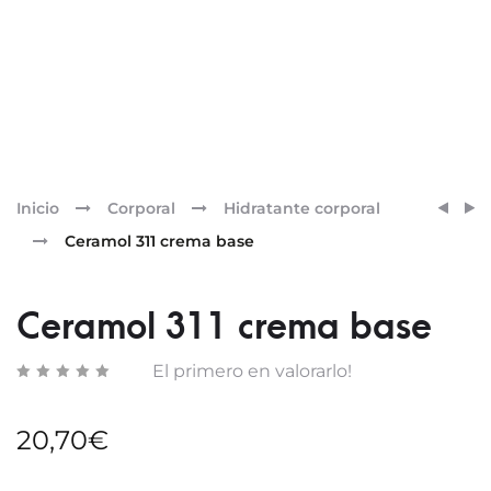
Pr
CERA
FARM
Inicio
Corporal
Hidratante corporal
BETA
CERA
nav
Ceramol 311 crema base
CREM
CREM
ÍNTIM
FACIA
Ceramol 311 crema base
El primero en valorarlo!
20,70
€