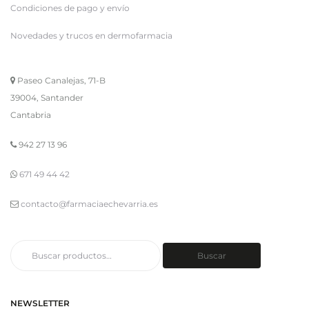
Condiciones de pago y envío
Novedades y trucos en dermofarmacia
Paseo Canalejas, 71-B
39004, Santander
Cantabria
942 27 13 96
671 49 44 42
contacto@farmaciaechevarria.es
Buscar
Buscar
por:
NEWSLETTER