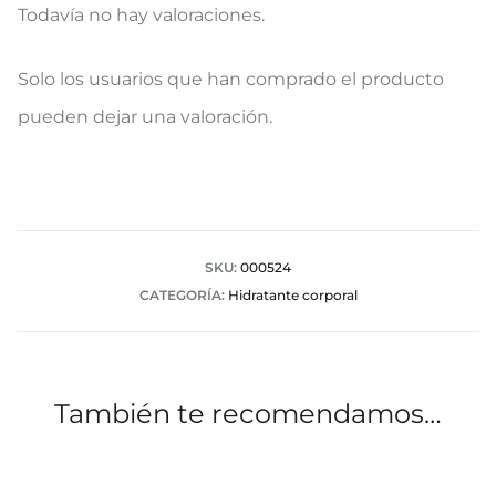
Todavía no hay valoraciones.
V
Solo los usuarios que han comprado el producto
a
pueden dejar una valoración.
l
o
r
a
SKU:
000524
CATEGORÍA:
Hidratante corporal
c
i
o
También te recomendamos…
n
e