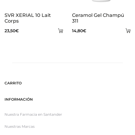
SVR XERIAL 10 Lait
Ceramol Gel Champú
Corps
311
Añadir
A
23,50
€
14,80
€
al
al
carrito
ca
CARRITO
INFORMACIÓN
Nuestra Farmacia en Santander
Nuestras Marcas