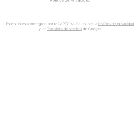
Politica de Privacidad
Este sitio está protegido por reCAPTCHA. Se aplican la
Política de privacidad
y los
Términos de servicio
de Google.
Nombre de usuario o dirección de email
Dirección de email
Contraseña