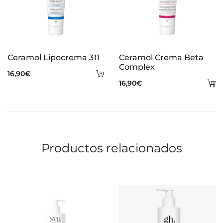
Ceramol Lipocrema 311
Ceramol Crema Beta
Complex
Añadir
16,90
€
A
16,90
€
al
al
carrito
ca
Productos relacionados