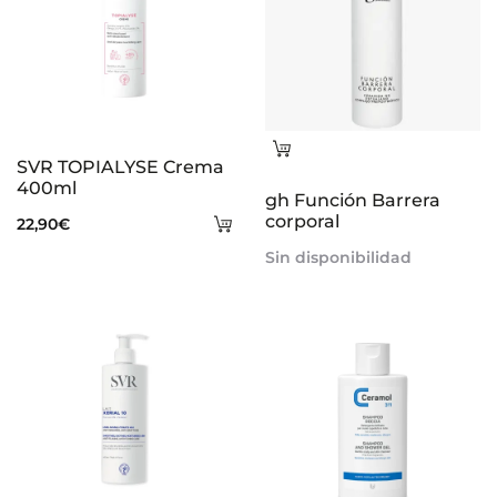
Leer
SVR TOPIALYSE Crema
más
400ml
gh Función Barrera
Añadir
corporal
22,90
€
al
Sin disponibilidad
carrito