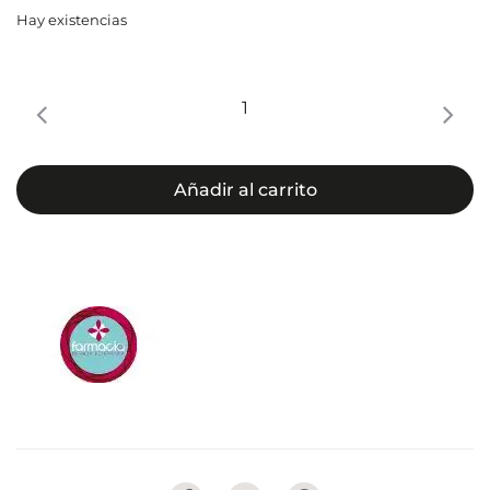
Hay existencias
Ceramol
311
crema
base
Añadir al carrito
cantidad