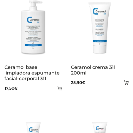
s
Ceramol base
Ceramol crema 311
limpiadora espumante
200ml
facial-corporal 311
A
25,90
€
Añadir
17,50
€
al
al
ca
carrito