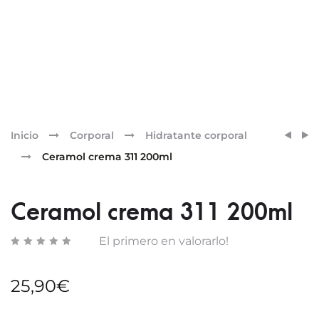
Pr
CERA
CERA
Inicio
Corporal
Hidratante corporal
AK
LIPO
nav
Ceramol crema 311 200ml
BARR
311
Ceramol crema 311 200ml
El primero en valorarlo!
25,90
€