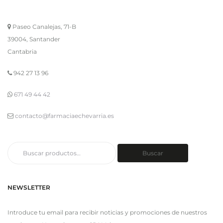
Paseo Canalejas, 71-B
39004, Santander
Cantabria
942 27 13 96
671 49 44 42
contacto@farmaciaechevarria.es
Buscar
Buscar
por:
NEWSLETTER
Introduce tu email para recibir noticias y promociones de nuestros