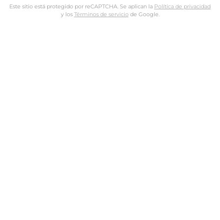
Este sitio está protegido por reCAPTCHA. Se aplican la
Política de privacidad
y los
Términos de servicio
de Google.
Nombre de usuario o dirección de email
Dirección de email
Contraseña
Tus datos personales se utilizarán para procesar tu