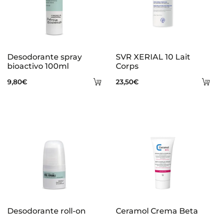
Desodorante spray
SVR XERIAL 10 Lait
bioactivo 100ml
Corps
Añadir
A
9,80
€
23,50
€
al
al
carrito
ca
Desodorante roll-on
Ceramol Crema Beta