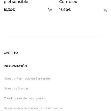
piel sensible
Complex
Añadir
A
10,30
€
16,90
€
al
al
carrito
ca
CARRITO
INFORMACIÓN
Nuestra Farmacia en Santander
Nuestras Marcas
Condiciones de pago y envío
Novedades y trucos en dermofarmacia