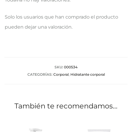
V
Solo los usuarios que han comprado el producto
a
pueden dejar una valoración.
l
o
r
a
SKU:
000534
CATEGORÍAS:
Corporal
,
Hidratante corporal
c
i
o
También te recomendamos…
n
e
s