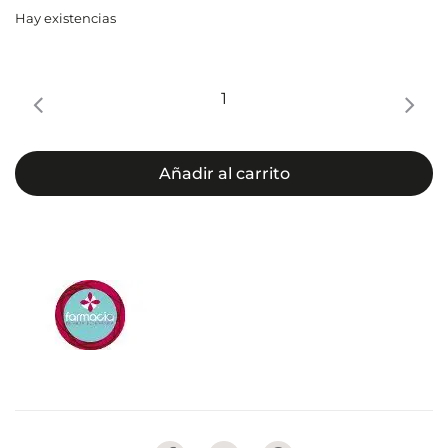
Hay existencias
Ceramol
crema
311
200ml
Añadir al carrito
cantidad