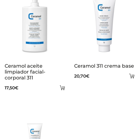
Ceramol aceite
Ceramol 311 crema base
limpiador facial-
A
20,70
€
corporal 311
al
Añadir
17,50
€
ca
al
carrito