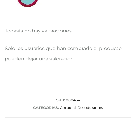
Todavía no hay valoraciones.
V
Solo los usuarios que han comprado el producto
a
pueden dejar una valoración.
l
o
r
a
SKU:
000464
CATEGORÍAS:
Corporal
,
Desodorantes
c
i
o