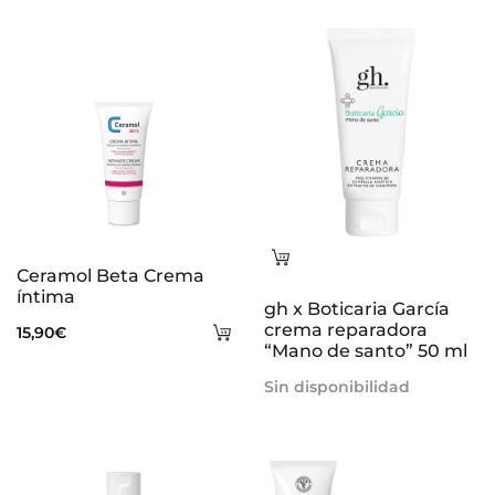
Leer
Ceramol Beta Crema
más
íntima
gh x Boticaria García
Añadir
crema reparadora
15,90
€
“Mano de santo” 50 ml
al
Sin disponibilidad
carrito