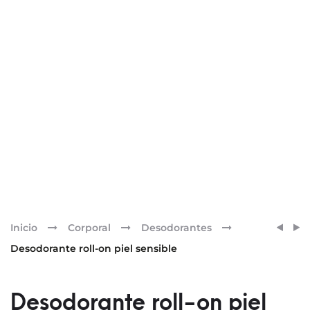
Pr
DESO
DESO
Inicio
Corporal
Desodorantes
SPRA
ROLL-
nav
Desodorante roll-on piel sensible
BIOAC
ON
100ML
ANTI
Desodorante roll-on piel