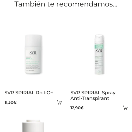
También te recomendamos…
n
e
s
SVR SPIRIAL Roll-On
SVR SPIRIAL Spray
Anti-Transpirant
Añadir
11,30
€
A
12,90
€
al
al
carrito
ca