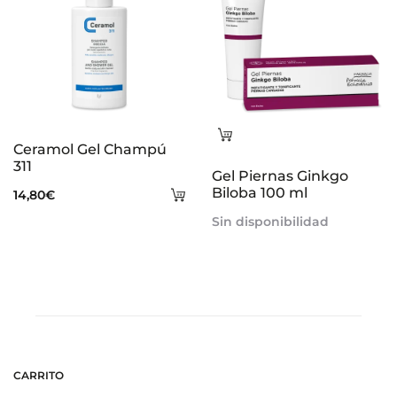
Leer
Ceramol Gel Champú
más
311
Gel Piernas Ginkgo
Añadir
Biloba 100 ml
14,80
€
al
Sin disponibilidad
carrito
CARRITO