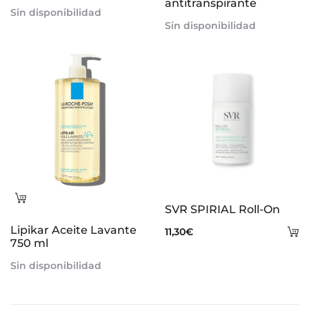
antitranspirante
Sin disponibilidad
Sin disponibilidad
Leer
SVR SPIRIAL Roll-On
más
Lipikar Aceite Lavante
A
11,30
€
750 ml
al
Sin disponibilidad
ca