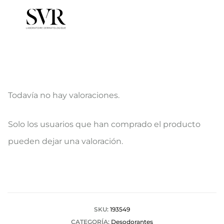
Todavía no hay valoraciones.
V
Solo los usuarios que han comprado el producto
a
pueden dejar una valoración.
l
o
r
a
SKU:
193549
CATEGORÍA:
Desodorantes