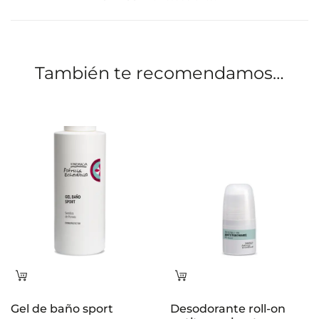
c
i
o
También te recomendamos…
n
e
s
Leer
Leer
más
más
Gel de baño sport
Desodorante roll-on