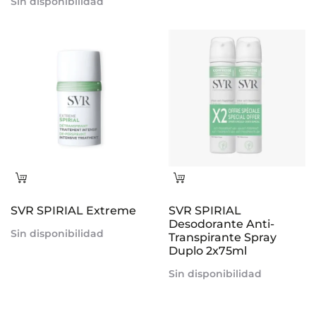
Sin disponibilidad
ca
Leer
Leer
más
más
SVR SPIRIAL Extreme
SVR SPIRIAL
Desodorante Anti-
Sin disponibilidad
Transpirante Spray
Duplo 2x75ml
Sin disponibilidad