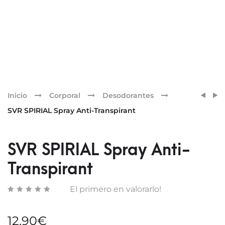
Pr
SVR
SVR
Inicio
Corporal
Desodorantes
SPIRI
TOPIA
nav
SVR SPIRIAL Spray Anti-Transpirant
ROLL-
HUILE
ON
LAVA
1L
SVR SPIRIAL Spray Anti-
Transpirant
El primero en valorarlo!
12,90
€