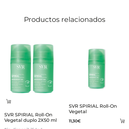
Productos relacionados
Leer
SVR SPIRIAL Roll-On
más
Vegetal
SVR SPIRIAL Roll-On
Vegetal duplo 2X50 ml
A
11,30
€
al