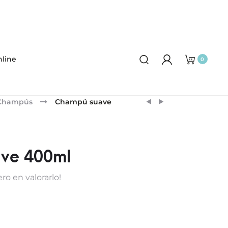
line
0
Product
DRENA
VENCAP
Champús
Champú suave
FLUID
PLUS
navigation
ve 400ml
ro en valorarlo!