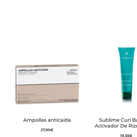
Ampollas anticaída
Sublime Curl 
Activador De Riz
27,90
€
19,55
€