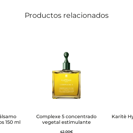
Productos relacionados
Bálsamo
Complexe 5 concentrado
Karitè H
os 150 ml
vegetal estimulante
42,00
€