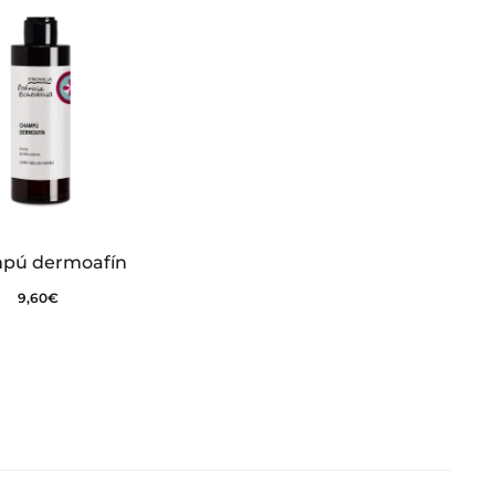
pú dermoafín
9,60
€