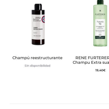
e
s
Champú reestructurante
RENE FURTERER 
Champu Extra su
Sin disponibilidad
19,40
€