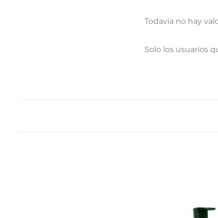
Todavía no hay val
V
Solo los usuarios 
a
l
o
r
a
c
i
o
n