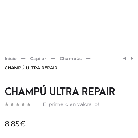
Pr
MASC
ACON
Inicio
Capilar
Champús
FRIZZ
ULTRA
nav
CHAMPÚ ULTRA REPAIR
CONT
REPAI
CHAMPÚ ULTRA REPAIR
El primero en valorarlo!
8,85
€