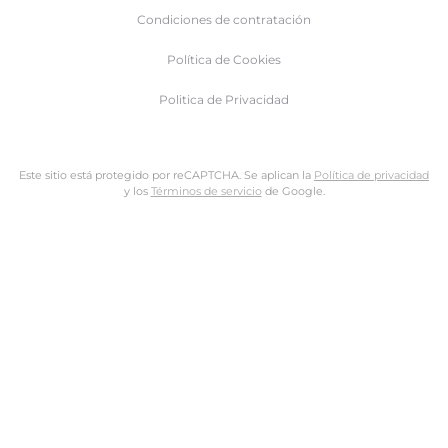
Condiciones de contratación
Política de Cookies
Politica de Privacidad
Este sitio está protegido por reCAPTCHA. Se aplican la
Política de privacidad
y los
Términos de servicio
de Google.
Nombre de usuario o dirección de email
Dirección de email