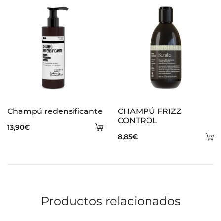
s
Champú redensificante
CHAMPÚ FRIZZ
CONTROL
Añadir
13,90
€
A
8,85
€
al
al
carrito
ca
Productos relacionados