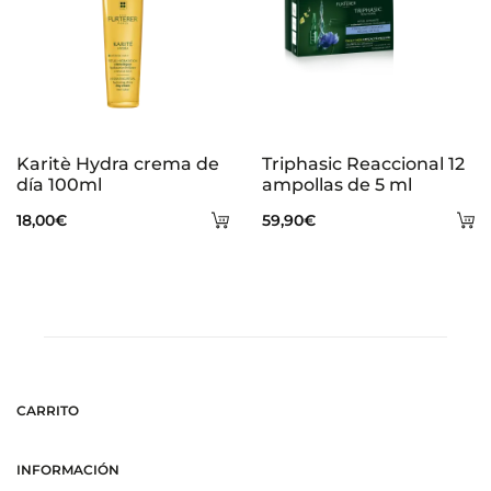
Karitè Hydra crema de
Triphasic Reaccional 12
día 100ml
ampollas de 5 ml
Añadir
A
18,00
€
59,90
€
al
al
carrito
ca
CARRITO
INFORMACIÓN