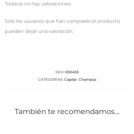
Todavía no hay valoraciones.
V
Solo los usuarios que han comprado el producto
a
pueden dejar una valoración.
l
o
r
a
SKU:
000453
CATEGORÍAS:
Capilar
,
Champús
c
i
o
También te recomendamos…
n
e