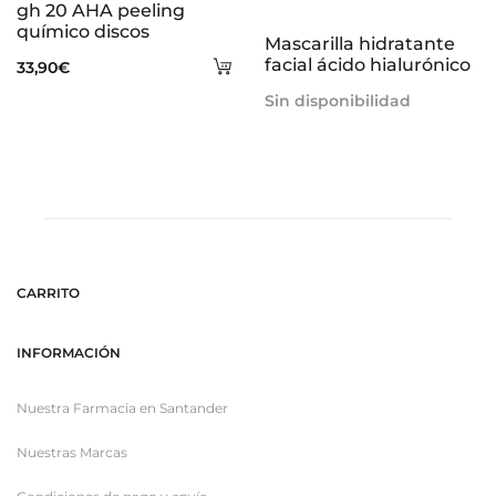
gh 20 AHA peeling
más
químico discos
Mascarilla hidratante
Añadir
facial ácido hialurónico
33,90
€
al
Sin disponibilidad
carrito
CARRITO
INFORMACIÓN
Nuestra Farmacia en Santander
Nuestras Marcas