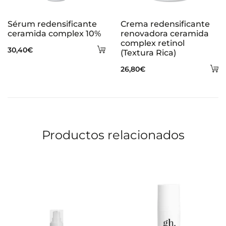
Sérum redensificante
Crema redensificante
ceramida complex 10%
renovadora ceramida
complex retinol
Añadir
30,40
€
(Textura Rica)
al
A
26,80
€
carrito
al
ca
Productos relacionados