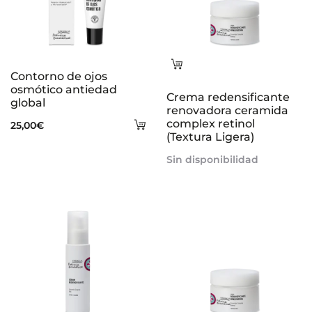
Leer
Contorno de ojos
más
osmótico antiedad
Crema redensificante
global
renovadora ceramida
Añadir
complex retinol
25,00
€
(Textura Ligera)
al
Sin disponibilidad
carrito