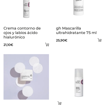
Crema contorno de
gh Mascarilla
ojos y labios ácido
ultrahidratante 75 ml
hialurónico
A
25,90
€
Añadir
21,10
€
al
al
ca
carrito
Leer