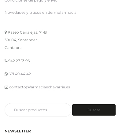
Condiciones de pago y envío
Novedades y trucos en dermofarmacia
Paseo Canalejas, 71-B
39004, Santander
Cantabria
942 27 13 96
671 49 44 42
contacto@farmaciaechevarria.es
Buscar
Buscar
por:
NEWSLETTER