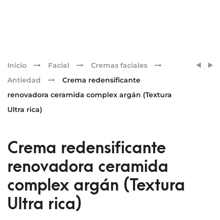
Pr
CREM
CREM
Inicio
Facial
Cremas faciales
REAF
REDEN
nav
Antiedad
Crema redensificante
NUTRI
RENO
renovadora ceramida complex argán (Textura
PRO
CERA
Ultra rica)
COLÁ
COMP
COEN
RETIN
Q10
(TEXT
Crema redensificante
COEN
RICA)
(TEXT
renovadora ceramida
ULTRA
complex argán (Textura
RICA)
Ultra rica)