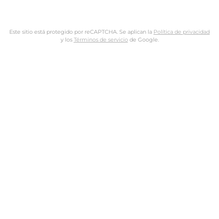
Este sitio está protegido por reCAPTCHA. Se aplican la
Política de privacidad
y los
Términos de servicio
de Google.
Nombre de usuario o dirección de email
Dirección de email
Contraseña