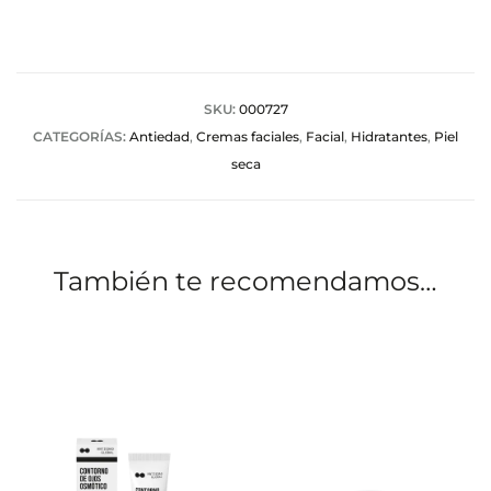
o
r
a
SKU:
000727
CATEGORÍAS:
Antiedad
,
Cremas faciales
,
Facial
,
Hidratantes
,
Piel
c
seca
i
o
n
También te recomendamos…
e
s