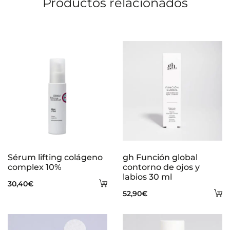
Productos relacionados
Sérum lifting colágeno
gh Función global
complex 10%
contorno de ojos y
labios 30 ml
Añadir
30,40
€
A
52,90
€
al
al
carrito
ca