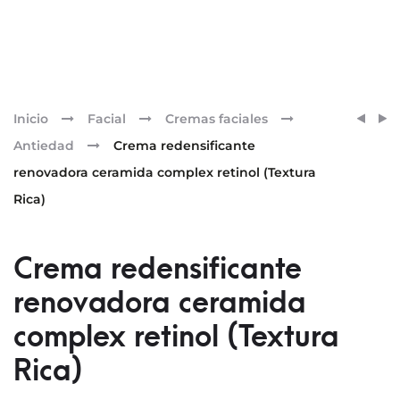
Pr
CREM
CREM
Inicio
Facial
Cremas faciales
REDEN
REDEN
nav
Antiedad
Crema redensificante
RENO
RENO
renovadora ceramida complex retinol (Textura
CERA
CERA
Rica)
COMP
COMP
ARGÁ
RETIN
(TEXT
(TEXT
Crema redensificante
ULTRA
LIGER
RICA)
renovadora ceramida
complex retinol (Textura
Rica)