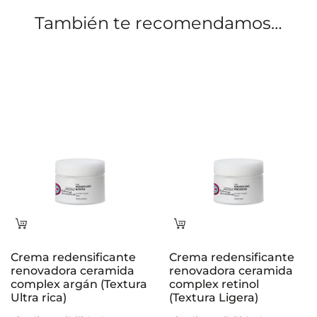
o
También te recomendamos…
n
e
s
Leer
Leer
más
más
Crema redensificante
Crema redensificante
renovadora ceramida
renovadora ceramida
complex argán (Textura
complex retinol
Ultra rica)
(Textura Ligera)