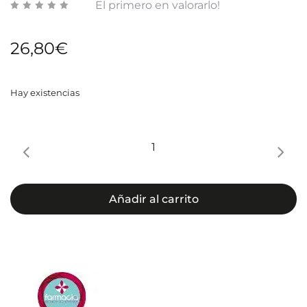
El primero en valorarlo!
26,80
€
Hay existencias
Crema
redensificante
renovadora
ceramida
Añadir al carrito
complex
retinol
(Textura
Rica)
cantidad