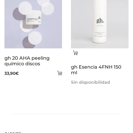
Leer
gh 20 AHA peeling
más
químico discos
gh Esencia 4FNH 150
Añadir
ml
33,90
€
al
Sin disponibilidad
carrito