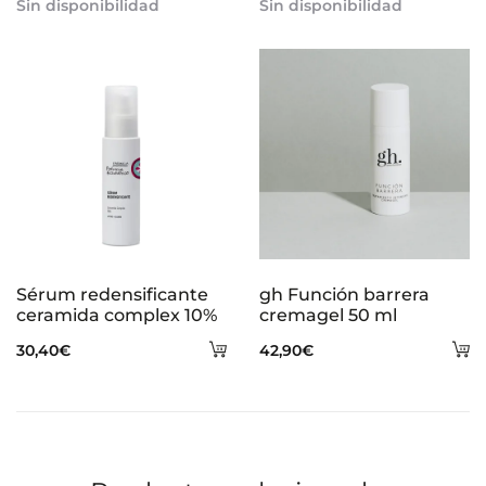
Sin disponibilidad
Sin disponibilidad
Sérum redensificante
gh Función barrera
ceramida complex 10%
cremagel 50 ml
Añadir
A
30,40
€
42,90
€
al
al
carrito
ca