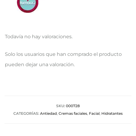
Todavía no hay valoraciones.
V
Solo los usuarios que han comprado el producto
a
pueden dejar una valoración.
l
o
r
a
SKU:
000728
CATEGORÍAS:
Antiedad
,
Cremas faciales
,
Facial
,
Hidratantes
c
i