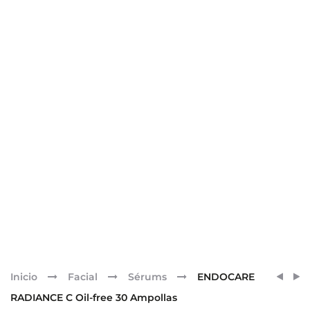
Pr
ENDO
ENDO
Inicio
Facial
Sérums
ENDOCARE
RADI
CELL
nav
RADIANCE C Oil-free 30 Ampollas
C
CUEL