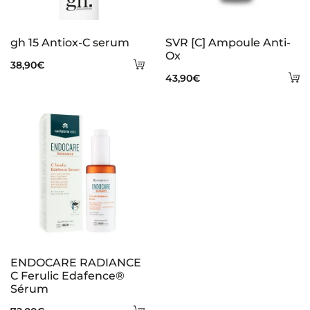
gh 15 Antiox-C serum
SVR [C] Ampoule Anti-
Ox
Añadir
38,90
€
A
43,90
€
al
al
carrito
ca
ENDOCARE RADIANCE
C Ferulic Edafence®
Sérum
Añadir