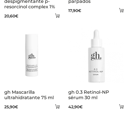
despigmentante p-
párpados
resorcinol complex 1%
A
17,90
€
Añadir
20,60
€
al
al
ca
carrito
gh Mascarilla
gh 0.3 Retinol-NP
ultrahidratante 75 ml
sérum 30 ml
Añadir
A
25,90
€
42,90
€
al
al
carrito
ca