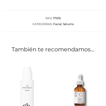
o
r
a
SKU:
171315
CATEGORÍAS:
Facial
,
Sérums
c
i
o
También te recomendamos…
n
e
s