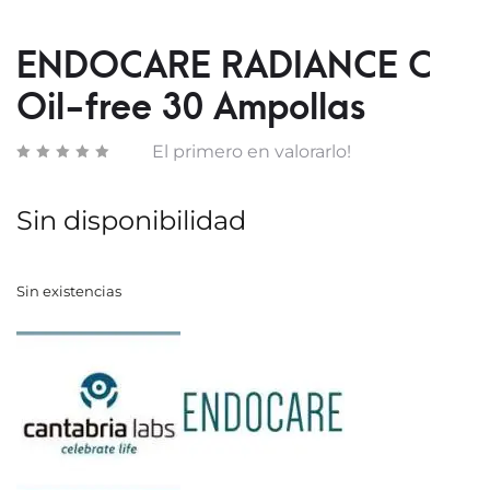
FERUL
Y
EDAF
ESCO
ENDOCARE RADIANCE C
SÉRU
Oil-free 30 Ampollas
El primero en valorarlo!
Sin disponibilidad
Sin existencias