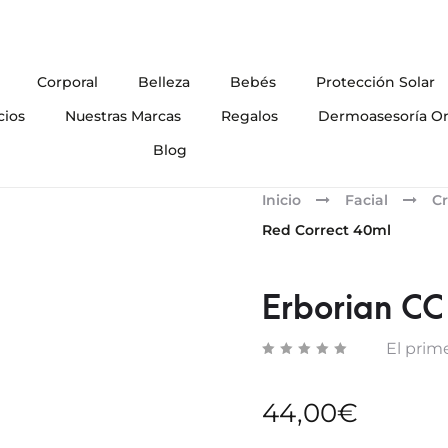
Corporal
Belleza
Bebés
Protección Solar
cios
Nuestras Marcas
Regalos
Dermoasesoría On
Blog
Inicio
Facial
Cr
Red Correct 40ml
Erborian CC
El prime
44,00
€