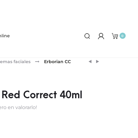
line
0
Product
ERBORIAN
ERBORIAN
emas faciales
Erborian CC
BB
CC
navigation
CRÈME
RED
CON
CORRECT
GINSENG
15ML
 Red Correct 40ml
–
DORÉ
ro en valorarlo!
15ML