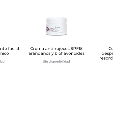
nte facial
Crema anti-rojeces SPF15
C
ónico
arándanos y bioflavonoides
desp
resorc
idad
Sin disponibilidad