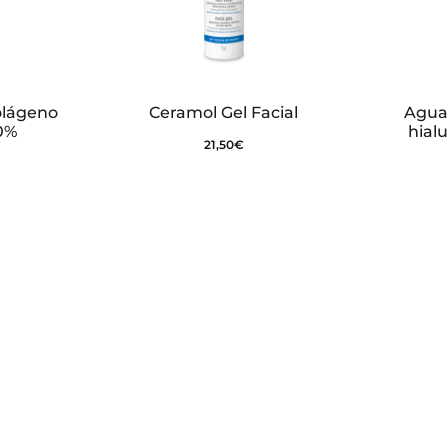
olágeno
Ceramol Gel Facial
Agua 
0%
hial
21,50
€