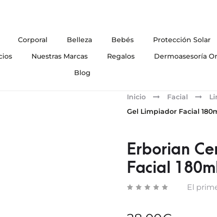
Corporal
Belleza
Bebés
Protección Solar
cios
Nuestras Marcas
Regalos
Dermoasesoría On
Blog
Inicio
Facial
L
Gel Limpiador Facial 180
Erborian Ce
Facial 180m
El prime