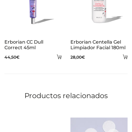
Erborian CC Dull
Erborian Centella Gel
Correct 45ml
Limpiador Facial 180ml
Añadir
A
44,50
€
28,00
€
al
al
carrito
ca
Productos relacionados