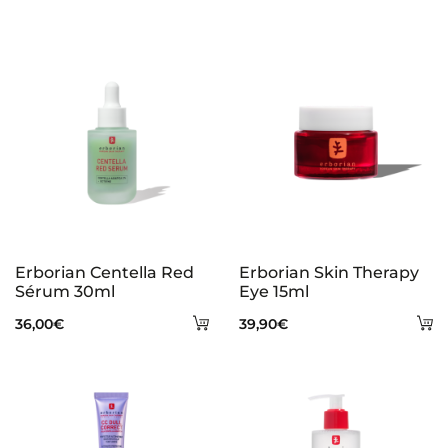
Erborian Centella Red
Erborian Skin Therapy
Sérum 30ml
Eye 15ml
Añadir
A
36,00
€
39,90
€
al
al
carrito
ca