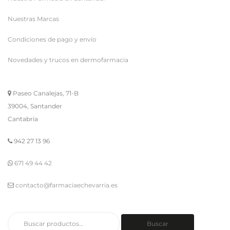
Nuestras Marcas
Condiciones de pago y envío
Novedades y trucos en dermofarmacia
Paseo Canalejas, 71-B
39004, Santander
Cantabria
942 27 13 96
671 49 44 42
contacto@farmaciaechevarria.es
Buscar
Buscar