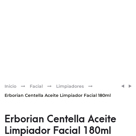
Pr
ERBO
ERBO
Inicio
Facial
Limpiadores
CENT
BB
nav
Erborian Centella Aceite Limpiador Facial 180ml
GEL
CRÈM
LIMP
CON
FACIA
GINS
Erborian Centella Aceite
180ML
–
Limpiador Facial 180ml
CLAIR
40ML