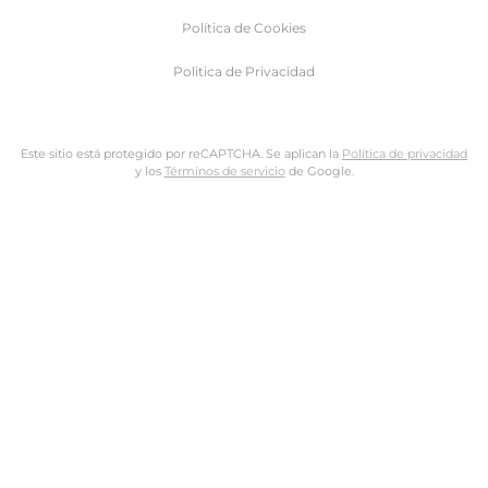
Política de Cookies
Politica de Privacidad
Este sitio está protegido por reCAPTCHA. Se aplican la
Política de privacidad
y los
Términos de servicio
de Google.
Nombre de usuario o dirección de email
Dirección de email