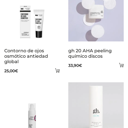
Contorno de ojos
gh 20 AHA peeling
osmótico antiedad
químico discos
global
A
33,90
€
Añadir
25,00
€
al
al
ca
carrito