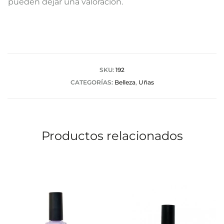
pueden dejar una valoración.
l
o
r
a
SKU:
192
CATEGORÍAS:
Belleza
,
Uñas
c
i
o
Productos relacionados
n
e
s