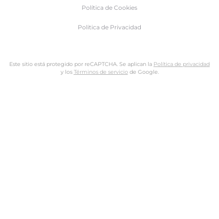
Política de Cookies
Politica de Privacidad
Este sitio está protegido por reCAPTCHA. Se aplican la
Política de privacidad
y los
Términos de servicio
de Google.
Nombre de usuario o dirección de email
Dirección de email