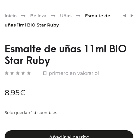
Pr
ESMA
ESMA
Inicio
Belleza
Uñas
Esmalte de
DE
DE
nav
uñas 11ml BIO Star Ruby
UÑAS
UÑAS
11ML
11ML
BIO
BIO
Esmalte de uñas 11ml BIO
RED
SUNS
Star Ruby
ZIRC
El primero en valorarlo!
8,95
€
Solo quedan 1 disponibles
Añadir al carrito