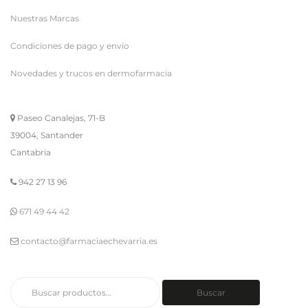
Nuestras Marcas
Condiciones de pago y envío
Novedades y trucos en dermofarmacia
Paseo Canalejas, 71-B
39004, Santander
Cantabria
942 27 13 96
671 49 44 42
contacto@farmaciaechevarria.es
Buscar
Buscar
por: