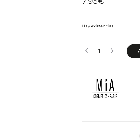
7,95
€
Hay existencias
Esmalte
de
uñas
11ml
Chiffon
Peony
cantidad