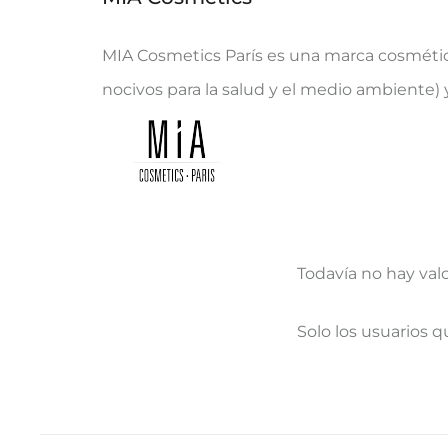
MIA Cosmetics París es una marca cosmétic
nocivos para la salud y el medio ambiente) 
Todavía no hay val
V
Solo los usuarios 
a
l
o