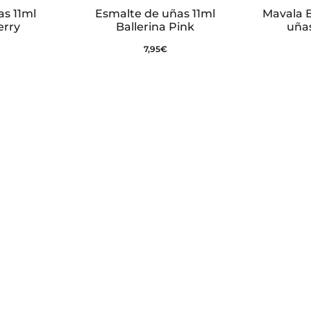
s 11ml
Esmalte de uñas 11ml
Mavala 
erry
Ballerina Pink
uña
7,95
€