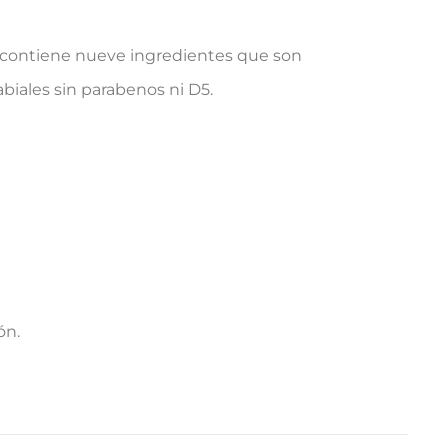
o contiene nueve ingredientes que son
abiales sin parabenos ni D5.
ón.