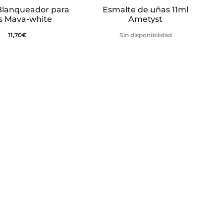
Blanqueador para
Esmalte de uñas 11ml
s Mava-white
Ametyst
11,70
€
Sin disponibilidad