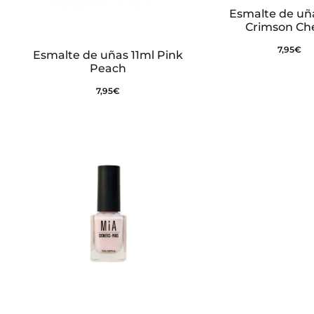
Esmalte de uña
Crimson Ch
7,95
€
Esmalte de uñas 11ml Pink
Peach
7,95
€