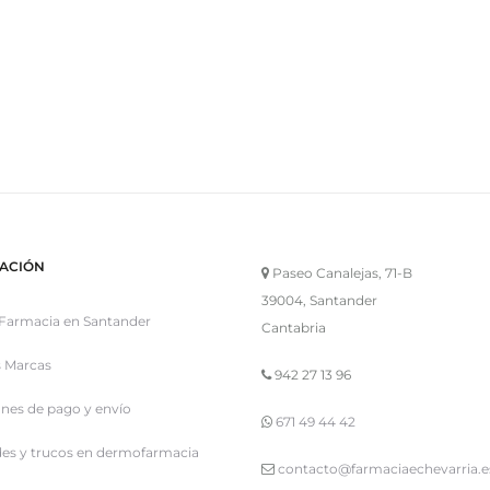
ACIÓN
Paseo Canalejas, 71-B
39004, Santander
Farmacia en Santander
Cantabria
 Marcas
942 27 13 96
nes de pago y envío
671 49 44 42
es y trucos en dermofarmacia
contacto@farmaciaechevarria.e