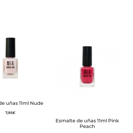
de uñas 11ml Nude
7,95
€
Esmalte de uñas 11ml Pink
Peach