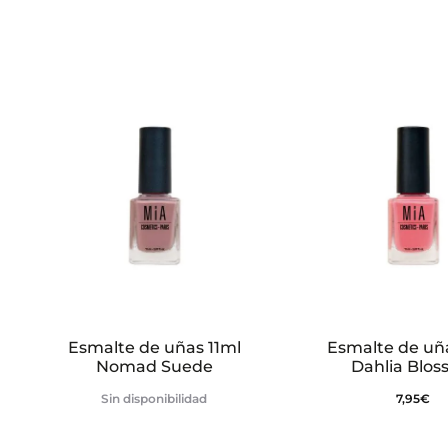
i
o
n
e
s
Esmalte de uñas 11ml
Esmalte de uña
Nomad Suede
Dahlia Blo
Sin disponibilidad
7,95
€