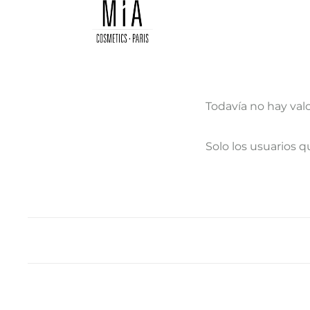
Todavía no hay val
V
Solo los usuarios 
a
l
o
r
a
c