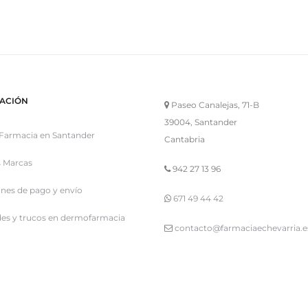
ACIÓN
Paseo Canalejas, 71-B
39004, Santander
Farmacia en Santander
Cantabria
 Marcas
942 27 13 96
nes de pago y envío
671 49 44 42
es y trucos en dermofarmacia
contacto@farmaciaechevarria.e