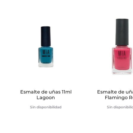
o
n
e
s
Esmalte de uñas 11ml
Esmalte de uña
Lagoon
Flamingo R
Sin disponibilidad
Sin disponibil