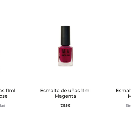
s 11ml
Esmalte de uñas 11ml
Esmal
ose
Magenta
M
idad
7,95
€
Sin