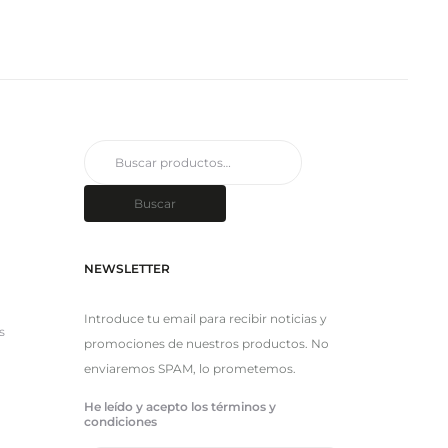
Buscar
por:
Buscar
NEWSLETTER
Introduce tu email para recibir noticias y
s
promociones de nuestros productos. No
enviaremos SPAM, lo prometemos.
He leído y acepto los términos y
condiciones