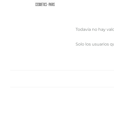
Todavía no hay val
V
Solo los usuarios 
a
l
o
r
a
c
i